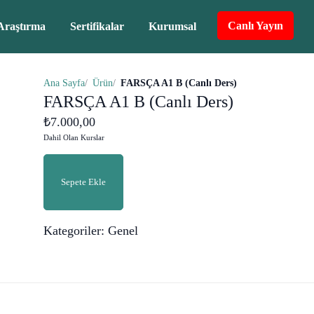
Canlı Yayın
Araştırma
Sertifikalar
Kurumsal
Ana Sayfa
Ürün
FARSÇA A1 B (Canlı Ders)
FARSÇA A1 B (Canlı Ders)
₺
7.000,00
Dahil Olan Kurslar
FARSÇA
A1
Sepete Ekle
B
(Canlı
Kategoriler:
Genel
Ders)
adet