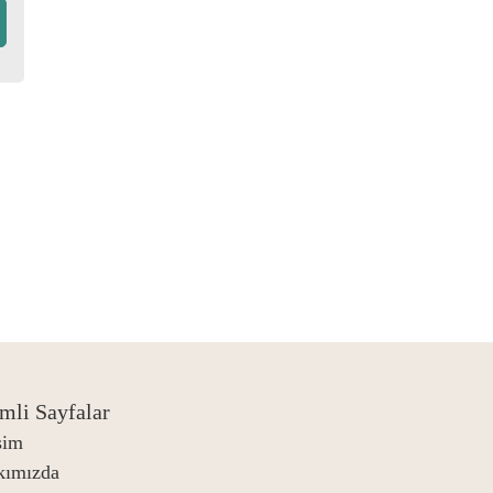
mli Sayfalar
işim
kımızda