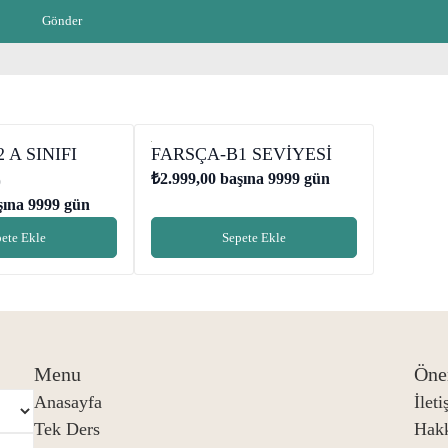
 A SINIFI
FARSÇA-B1 SEVİYESİ
)
₺
2.999,00
başına 9999 gün
ına 9999 gün
ete Ekle
Sepete Ekle
Menu
Öne
Anasayfa
İlet
Tek Ders
Hak