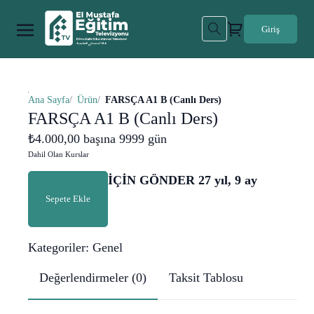
Giriş
Ana Sayfa
Ürün
FARSÇA A1 B (Canlı Ders)
FARSÇA A1 B (Canlı Ders)
₺
4.000,00
başına 9999 gün
Dahil Olan Kurslar
FARSÇA
İÇİN GÖNDER 27 yıl, 9 ay
A1
Sepete Ekle
B
(Canlı
Kategoriler:
Genel
Ders)
adet
Değerlendirmeler (0)
Taksit Tablosu