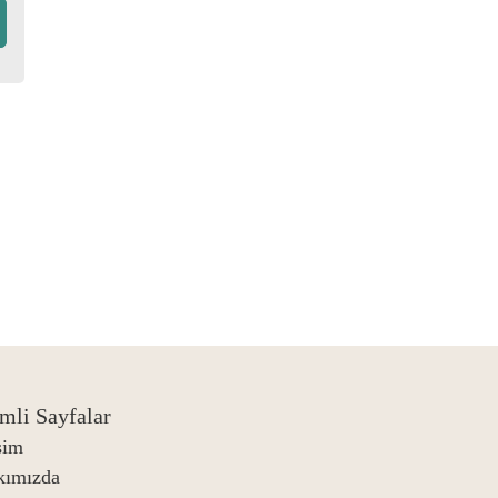
mli Sayfalar
işim
kımızda