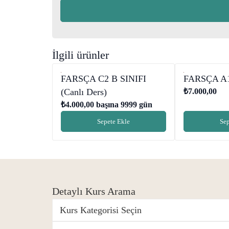
İlgili ürünler
FARSÇA C2 B SINIFI
FARSÇA A1 
(Canlı Ders)
₺
7.000,00
₺
4.000,00
başına 9999 gün
Sepete Ekle
Sep
Detaylı Kurs Arama