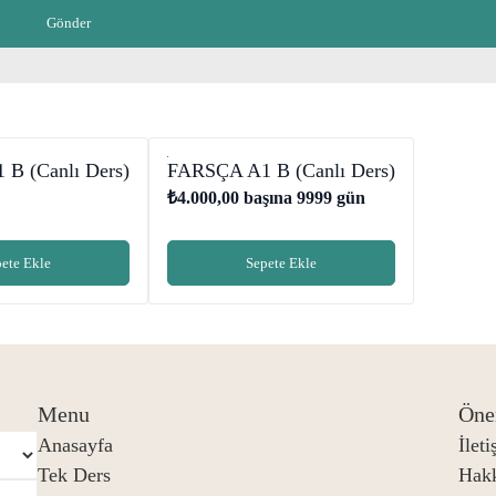
B (Canlı Ders)
FARSÇA A1 B (Canlı Ders)
₺
4.000,00
başına 9999 gün
ete Ekle
Sepete Ekle
Menu
Öne
Anasayfa
İlet
Tek Ders
Hak