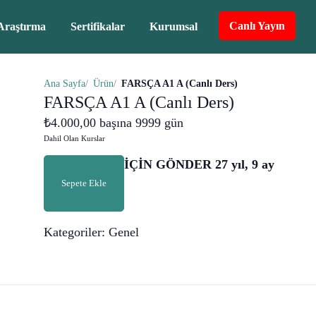
Canlı Yayın
Araştırma
Sertifikalar
Kurumsal
Ana Sayfa
Ürün
FARSÇA A1 A (Canlı Ders)
FARSÇA A1 A (Canlı Ders)
₺
4.000,00
başına 9999 gün
Dahil Olan Kurslar
FARSÇA
İÇİN GÖNDER 27 yıl, 9 ay
A1
Sepete Ekle
A
(Canlı
Kategoriler:
Genel
Ders)
adet