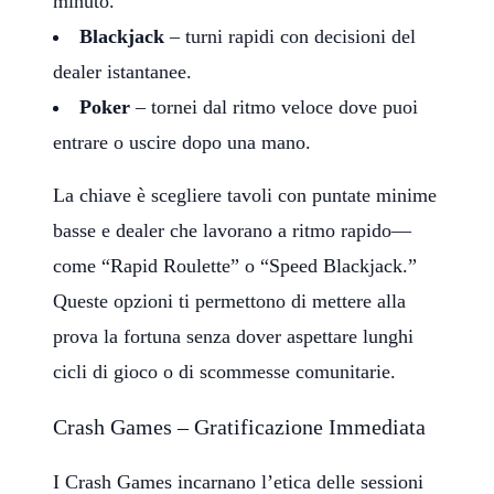
minuto.
Blackjack
– turni rapidi con decisioni del
dealer istantanee.
Poker
– tornei dal ritmo veloce dove puoi
entrare o uscire dopo una mano.
La chiave è scegliere tavoli con puntate minime
basse e dealer che lavorano a ritmo rapido—
come “Rapid Roulette” o “Speed Blackjack.”
Queste opzioni ti permettono di mettere alla
prova la fortuna senza dover aspettare lunghi
cicli di gioco o di scommesse comunitarie.
Crash Games – Gratificazione Immediata
I Crash Games incarnano l’etica delle sessioni