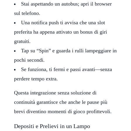
Stai aspettando un autobus; apri il browser
sul telefono.
Una notifica push ti avvisa che una slot
preferita ha appena attivato un bonus di giri
gratuiti.
Tap su “Spin” e guarda i rulli lampeggiare in
pochi secondi.
Se funziona, ti fermi e passi avanti—senza
perdere tempo extra.
Questa integrazione senza soluzione di
continuità garantisce che anche le pause più
brevi diventino momenti di gioco profittevoli.
Depositi e Prelievi in un Lampo