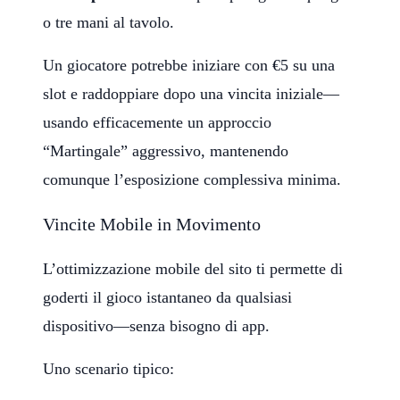
o tre mani al tavolo.
Un giocatore potrebbe iniziare con €5 su una
slot e raddoppiare dopo una vincita iniziale—
usando efficacemente un approccio
“Martingale” aggressivo, mantenendo
comunque l’esposizione complessiva minima.
Vincite Mobile in Movimento
L’ottimizzazione mobile del sito ti permette di
goderti il gioco istantaneo da qualsiasi
dispositivo—senza bisogno di app.
Uno scenario tipico: