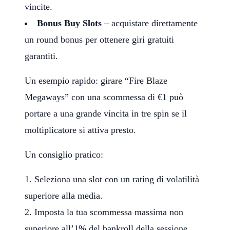
vincite.
Bonus Buy Slots
– acquistare direttamente
un round bonus per ottenere giri gratuiti
garantiti.
Un esempio rapido: girare “Fire Blaze
Megaways” con una scommessa di €1 può
portare a una grande vincita in tre spin se il
moltiplicatore si attiva presto.
Un consiglio pratico:
Seleziona una slot con un rating di volatilità
superiore alla media.
Imposta la tua scommessa massima non
superiore all’1% del bankroll della sessione.