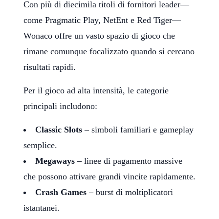
Con più di diecimila titoli di fornitori leader—
come Pragmatic Play, NetEnt e Red Tiger—
Wonaco offre un vasto spazio di gioco che
rimane comunque focalizzato quando si cercano
risultati rapidi.
Per il gioco ad alta intensità, le categorie
principali includono:
Classic Slots
– simboli familiari e gameplay
semplice.
Megaways
– linee di pagamento massive
che possono attivare grandi vincite rapidamente.
Crash Games
– burst di moltiplicatori
istantanei.