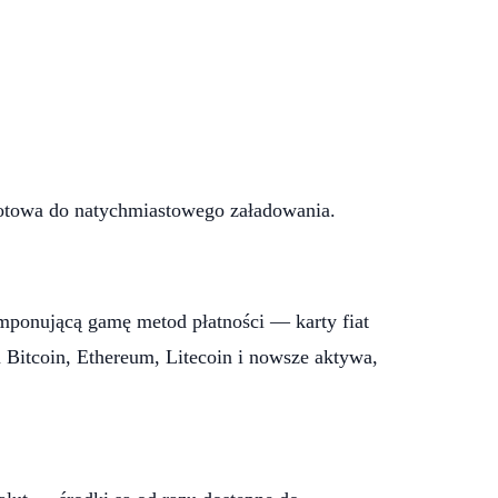
a gotowa do natychmiastowego załadowania.
mponującą gamę metod płatności — karty fiat
ym Bitcoin, Ethereum, Litecoin i nowsze aktywa,