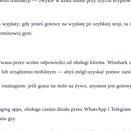
dzeniu transakcji — zwykle w kilka minut przy użyciu kryptow
wypłaty; gdy jesteś gotowy na wypłatę po szybkiej sesji, ta 
erminowej grze.
ywana przez wolne odpowiedzi od obsługi klienta. Winshark 
e lub urządzeniu mobilnym — abyś mógł uzyskać pomoc zani
routingiem: jeśli grasz na stole na żywo, asystent jest gotow
aging apps, obsługa casino działa przez WhatsApp i Telegra
nia gry.