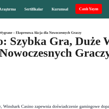
Canlı Yayın
Araştırma
Sertifikalar
Kurumsal
Wygrane – Ekspresowa Akcja dla Nowoczesnych Graczy
o: Szybka Gra, Duże 
 Nowoczesnych Gracz
y, Winshark Casino zapewnia doświadczenie gamingowe dopa