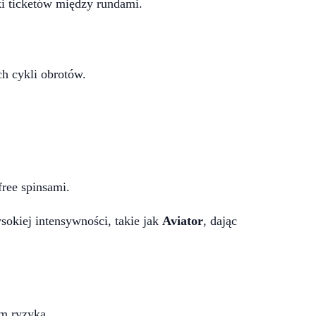
i ticketów między rundami.
ch cykli obrotów.
ree spinsami.
okiej intensywności, takie jak
Aviator
, dając
m ryzyka.