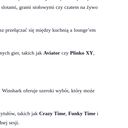
y slotami, grami stołowymi czy czatem na żywo
sz przełączać się między kuchnią a lounge’em
ych gier, takich jak
Aviator
czy
Plinko XY
,
, Winshark oferuje szeroki wybór, który może
ytułów, takich jak
Crazy Time
,
Funky Time
i
ej sesji.