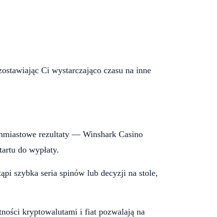
ostawiając Ci wystarczająco czasu na inne
tychmiastowe rezultaty — Winshark Casino
artu do wypłaty.
tąpi szybka seria spinów lub decyzji na stole,
tności kryptowalutami i fiat pozwalają na