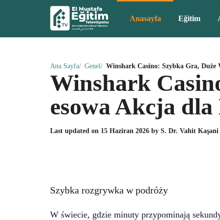
Anasayfa
Eğitim
Ana Sayfa
Genel
Winshark Casino: Szybka Gra, Duże 
Winshark Casin
esowa Akcja dla
Last updated on
15 Haziran 2026
by
S. Dr. Vahit Kaşani
Szybka rozgrywka w podróży
W świecie, gdzie minuty przypominają sekund