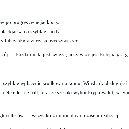
 po progresywne jackpoty.
blackjacka na szybkie rundy.
y lub zakłady w czasie rzeczywistym.
zastój — każda runda jest świeża, bo zawsze jest kolejna gr
 szybkie wpłacenie środków na konto. Winshark obsługuje i
ypu Neteller i Skrill, a także szeroki wybór kryptowalut, w t
igh-rollerów — wszystko z minimalnym czasem realizacji.