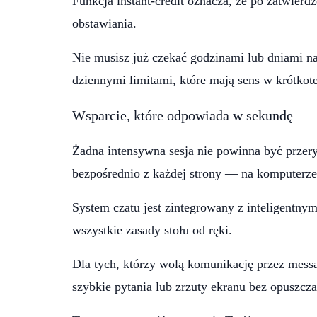
Funkcja instant‑credit oznacza, że po zatwier
obstawiania.
Nie musisz już czekać godzinami lub dniami na 
dziennymi limitami, które mają sens w krótkot
Wsparcie, które odpowiada w sekundę
Żadna intensywna sesja nie powinna być przer
bezpośrednio z każdej strony — na komputerz
System czatu jest zintegrowany z inteligentnym 
wszystkie zasady stołu od ręki.
Dla tych, którzy wolą komunikację przez mess
szybkie pytania lub zrzuty ekranu bez opuszcza