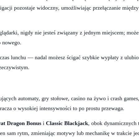
igacji pozostaje widoczny, umożliwiając przełączanie międz
glądarki, nigdy nie jesteś związany z jednym miejscem; może
o nowego.
czas lunchu — nadal możesz ścigać szybkie wypłaty z ulubion
rzeczywistym.
jących automaty, gry stołowe, casino na żywo i crash games
racza o wysokiej intensywności to po prostu przewaga.
rat Dragon Bonus
i
Classic Blackjack
, obok dynamicznych t
en sam rytm, zmieniając motywy lub mechanikę w trakcie jedn