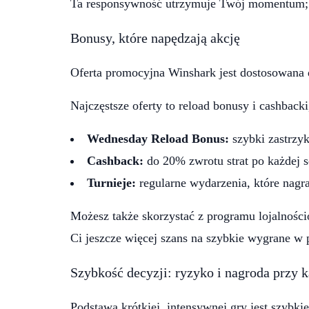
Ta responsywność utrzymuje Twój momentum; ni
Bonusy, które napędzają akcję
Oferta promocyjna Winshark jest dostosowana d
Najczęstsze oferty to reload bonusy i cashback
Wednesday Reload Bonus:
szybki zastrzy
Cashback:
do 20% zwrotu strat po każdej se
Turnieje:
regularne wydarzenia, które nagr
Możesz także skorzystać z programu lojalnośc
Ci jeszcze więcej szans na szybkie wygrane w p
Szybkość decyzji: ryzyko i nagroda przy 
Podstawą krótkiej, intensywnej gry jest szyb