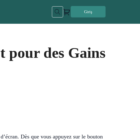
Giriş
t pour des Gains
es d’écran. Dès que vous appuyez sur le bouton