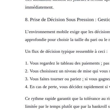
immédiatement.
8. Prise de Décision Sous Pression : Gest
L’environnement mobile exige que les décisions 
approfondie pour choisir la taille du pari ou le
Un flux de décision typique ressemble à ceci :
Vous regardez le tableau des paiements ; pas
Vous choisissez un niveau de mise qui vous
Vous faites tourner ou pariez ; si vous gagne
En cas de perte, vous décidez rapidement si v
Ce rythme rapide garantit que la tolérance au ri
limitée par le temps plutôt que par la bankroll s