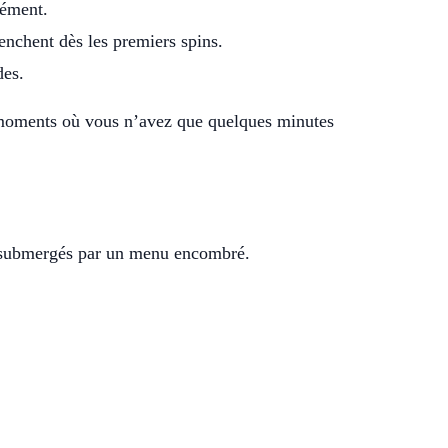
nément.
enchent dès les premiers spins.
des.
s moments où vous n’avez que quelques minutes
tir submergés par un menu encombré.