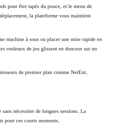
nds pour être tapés du pouce, et le menu de
 déplacement, la plateforme vous maintient
 une machine à sous ou placer une mise rapide en
es rouleaux de jeu glissent en douceur sur un
urnisseurs de premier plan comme NetEnt,
 sans nécessiter de longues sessions. La
ts pour ces courts moments.