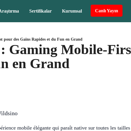
Canlı Yayın
Araştırma
Sertifikalar
Kurumsal
st pour des Gains Rapides et du Fun en Grand
 : Gaming Mobile‑Firs
un en Grand
ildsino
rience mobile élégante qui paraît native sur toutes les taill