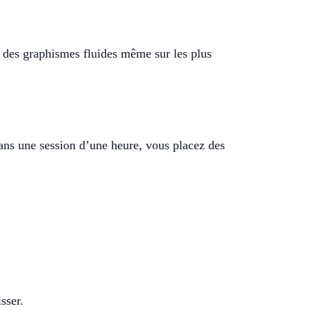
re des graphismes fluides même sur les plus
dans une session d’une heure, vous placez des
sser.