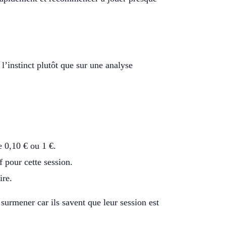
l’instinct plutôt que sur une analyse
 0,10 € ou 1 €.
f pour cette session.
ire.
surmener car ils savent que leur session est