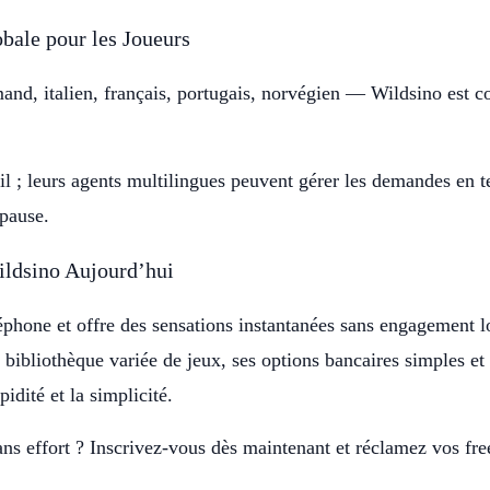
bale pour les Joueurs
and, italien, français, portugais, norvégien — Wildsino est c
il ; leurs agents multilingues peuvent gérer les demandes en t
 pause.
ildsino Aujourd’hui
léphone et offre des sensations instantanées sans engagement 
a bibliothèque variée de jeux, ses options bancaires simples e
pidité et la simplicité.
ans effort ? Inscrivez-vous dès maintenant et réclamez vos fre