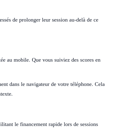
essés de prolonger leur session au-delà de ce
ptée au mobile. Que vous suiviez des scores en
ment dans le navigateur de votre téléphone. Cela
texte.
ilitant le financement rapide lors de sessions