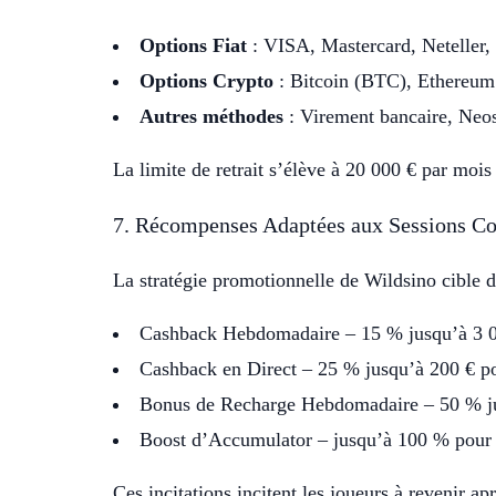
Options Fiat
: VISA, Mastercard, Neteller, 
Options Crypto
: Bitcoin (BTC), Ethereu
Autres méthodes
: Virement bancaire, Neos
La limite de retrait s’élève à 20 000 € par mois
7. Récompenses Adaptées aux Sessions Co
La stratégie promotionnelle de Wildsino cible d
Cashback Hebdomadaire – 15 % jusqu’à 3 000
Cashback en Direct – 25 % jusqu’à 200 € po
Bonus de Recharge Hebdomadaire – 50 % jusq
Boost d’Accumulator – jusqu’à 100 % pour en
Ces incitations incitent les joueurs à revenir 