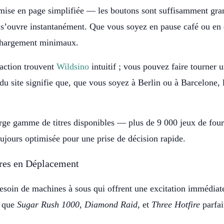
 mise en page simplifiée — les boutons sont suffisamment gra
 s’ouvre instantanément. Que vous soyez en pause café ou en
 chargement minimaux.
’action trouvent
Wildsino
intuitif ; vous pouvez faire tourner
 site signifie que, que vous soyez à Berlin ou à Barcelone, l
 large gamme de titres disponibles — plus de 9 000 jeux de fo
ujours optimisée pour une prise de décision rapide.
oires en Déplacement
soin de machines à sous qui offrent une excitation immédiate
s que
Sugar Rush 1000
,
Diamond Raid
, et
Three Hotfire
parfai