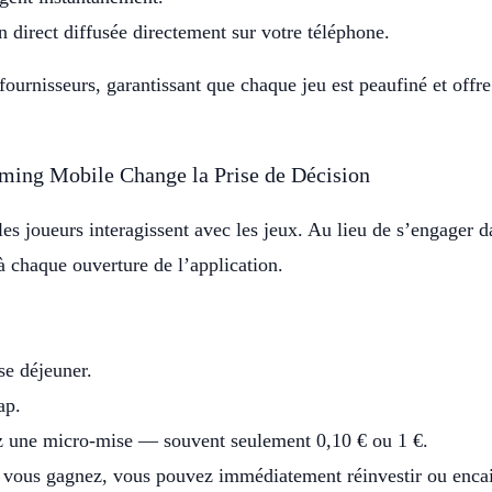
 direct diffusée directement sur votre téléphone.
 fournisseurs, garantissant que chaque jeu est peaufiné et off
ming Mobile Change la Prise de Décision
s joueurs interagissent avec les jeux. Au lieu de s’engager 
à chaque ouverture de l’application.
se déjeuner.
ap.
ez une micro‑mise — souvent seulement 0,10 € ou 1 €.
si vous gagnez, vous pouvez immédiatement réinvestir ou encai