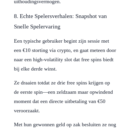
uithoudingsvermogen.
8. Echte Spelersverhalen: Snapshot van
Snelle Spelervaring
Een typische gebruiker begint zijn sessie met
een €10 storting via crypto, en gaat meteen door
naar een high‑volatility slot dat free spins biedt
bij elke derde winst.
Ze draaien totdat ze drie free spins krijgen op
de eerste spin—een zeldzaam maar opwindend
moment dat een directe uitbetaling van €50
veroorzaakt.
Met hun gewonnen geld op zak besluiten ze nog