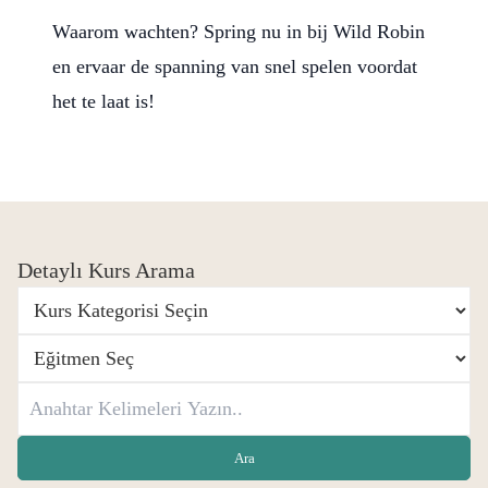
Waarom wachten? Spring nu in bij Wild Robin
en ervaar de spanning van snel spelen voordat
het te laat is!
Detaylı Kurs Arama