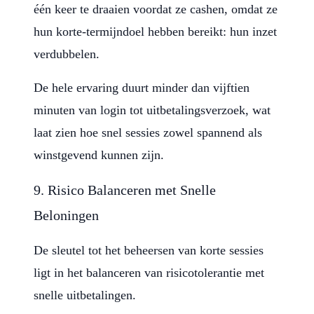
één keer te draaien voordat ze cashen, omdat ze
hun korte‑termijndoel hebben bereikt: hun inzet
verdubbelen.
De hele ervaring duurt minder dan vijftien
minuten van login tot uitbetalingsverzoek, wat
laat zien hoe snel sessies zowel spannend als
winstgevend kunnen zijn.
9. Risico Balanceren met Snelle
Beloningen
De sleutel tot het beheersen van korte sessies
ligt in het balanceren van risicotolerantie met
snelle uitbetalingen.