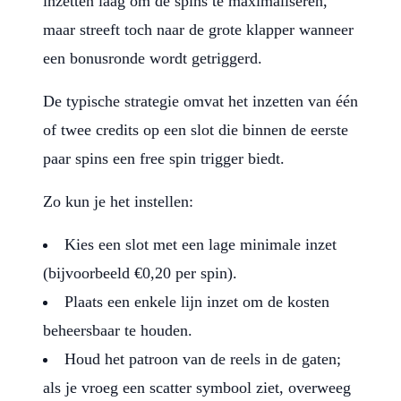
inzetten laag om de spins te maximaliseren,
maar streeft toch naar de grote klapper wanneer
een bonusronde wordt getriggerd.
De typische strategie omvat het inzetten van één
of twee credits op een slot die binnen de eerste
paar spins een free spin trigger biedt.
Zo kun je het instellen:
Kies een slot met een lage minimale inzet
(bijvoorbeeld €0,20 per spin).
Plaats een enkele lijn inzet om de kosten
beheersbaar te houden.
Houd het patroon van de reels in de gaten;
als je vroeg een scatter symbool ziet, overweeg