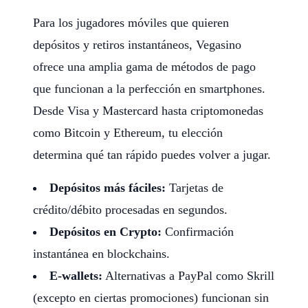
Para los jugadores móviles que quieren
depósitos y retiros instantáneos, Vegasino
ofrece una amplia gama de métodos de pago
que funcionan a la perfección en smartphones.
Desde Visa y Mastercard hasta criptomonedas
como Bitcoin y Ethereum, tu elección
determina qué tan rápido puedes volver a jugar.
Depósitos más fáciles:
Tarjetas de
crédito/débito procesadas en segundos.
Depósitos en Crypto:
Confirmación
instantánea en blockchains.
E‑wallets:
Alternativas a PayPal como Skrill
(excepto en ciertas promociones) funcionan sin