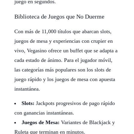
juego en segundos.
Biblioteca de Juegos que No Duerme
Con más de 11,000 títulos que abarcan slots,
juegos de mesa y experiencias con crupier en
vivo, Vegasino ofrece un buffet que se adapta a
cada estado de ánimo. Para el jugador móvil,
las categorías más populares son los slots de
juego rápido y los juegos de mesa con apuesta
instantánea.
Slots:
Jackpots progresivos de pago rápido
con ganancias instantáneas.
Juegos de Mesa:
Variantes de Blackjack y
Ruleta que terminan en minutos.