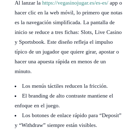
Al lanzar la
https://vegasinojugar.es/es-es/
app o
hacer clic en la web móvil, lo primero que notas
es la navegación simplificada. La pantalla de
inicio se reduce a tres fichas: Slots, Live Casino
y Sportsbook. Este diseño refleja el impulso
típico de un jugador que quiere girar, apostar o
hacer una apuesta rápida en menos de un
minuto.
Los menús táctiles reducen la fricción.
El branding de alto contraste mantiene el
enfoque en el juego.
Los botones de enlace rápido para “Deposit”
y “Withdraw” siempre están visibles.