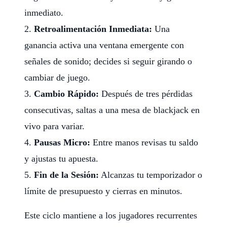
inmediato.
Retroalimentación Inmediata:
Una
ganancia activa una ventana emergente con
señales de sonido; decides si seguir girando o
cambiar de juego.
Cambio Rápido:
Después de tres pérdidas
consecutivas, saltas a una mesa de blackjack en
vivo para variar.
Pausas Micro:
Entre manos revisas tu saldo
y ajustas tu apuesta.
Fin de la Sesión:
Alcanzas tu temporizador o
límite de presupuesto y cierras en minutos.
Este ciclo mantiene a los jugadores recurrentes