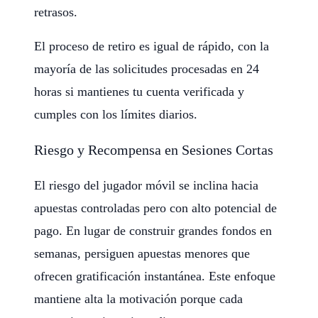
retrasos.
El proceso de retiro es igual de rápido, con la
mayoría de las solicitudes procesadas en 24
horas si mantienes tu cuenta verificada y
cumples con los límites diarios.
Riesgo y Recompensa en Sesiones Cortas
El riesgo del jugador móvil se inclina hacia
apuestas controladas pero con alto potencial de
pago. En lugar de construir grandes fondos en
semanas, persiguen apuestas menores que
ofrecen gratificación instantánea. Este enfoque
mantiene alta la motivación porque cada