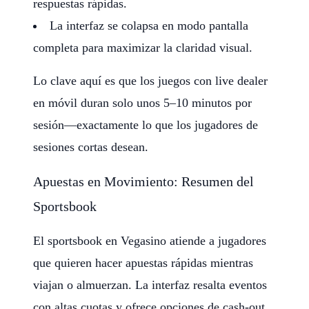
respuestas rápidas.
La interfaz se colapsa en modo pantalla
completa para maximizar la claridad visual.
Lo clave aquí es que los juegos con live dealer
en móvil duran solo unos 5–10 minutos por
sesión—exactamente lo que los jugadores de
sesiones cortas desean.
Apuestas en Movimiento: Resumen del
Sportsbook
El sportsbook en Vegasino atiende a jugadores
que quieren hacer apuestas rápidas mientras
viajan o almuerzan. La interfaz resalta eventos
con altas cuotas y ofrece opciones de cash-out