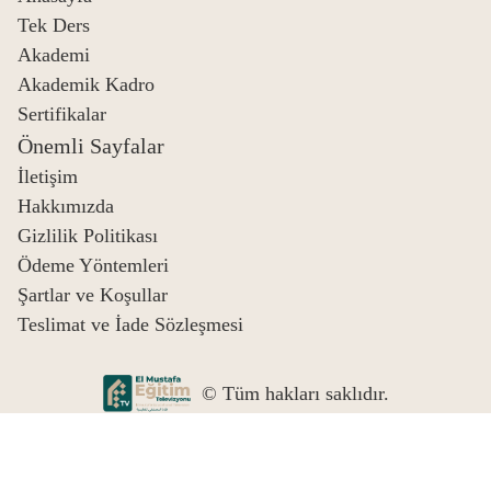
Tek Ders
Akademi
Akademik Kadro
Sertifikalar
Önemli Sayfalar
İletişim
Hakkımızda
Gizlilik Politikası
Ödeme Yöntemleri
Şartlar ve Koşullar
Teslimat ve İade Sözleşmesi
© Tüm hakları saklıdır.