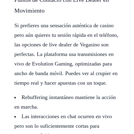
Movimiento
Si prefieres una sensación auténtica de casino
pero aún quieres tu sesión rápida en el teléfono,
las opciones de live dealer de Vegasino son
perfectas. La plataforma usa transmisiones en
vivo de Evolution Gaming, optimizadas para
ancho de banda móvil. Puedes ver al crupier en
tiempo real y hacer apuestas con un toque.
Rebuffering instantáneo mantiene la acción
en marcha.
Las interacciones en chat ocurren en vivo
pero son lo suficientemente cortas para