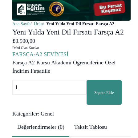
Ana Sayfa
Ürün
Yeni Yılda Yeni Dil Fırsatı Farsça A2
Yeni Yılda Yeni Dil Fırsatı Farsça A2
₺
3.500,00
Dahil Olan Kurslar
FARSÇA-A2 SEVİYESİ
Farsça A2 Kursu Akademi Öğrencilerine Özel
İndirim Fırsatıile
Yeni
Yılda
Sepete Ekle
Yeni
Dil
Kategoriler:
Genel
Fırsatı
Farsça
Değerlendirmeler (0)
Taksit Tablosu
A2