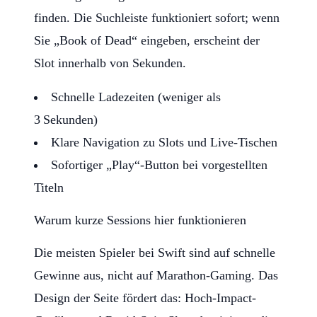
finden. Die Suchleiste funktioniert sofort; wenn
Sie „Book of Dead“ eingeben, erscheint der
Slot innerhalb von Sekunden.
Schnelle Ladezeiten (weniger als
3 Sekunden)
Klare Navigation zu Slots und Live-Tischen
Sofortiger „Play“-Button bei vorgestellten
Titeln
Warum kurze Sessions hier funktionieren
Die meisten Spieler bei Swift sind auf schnelle
Gewinne aus, nicht auf Marathon-Gaming. Das
Design der Seite fördert das: Hoch‑Impact-