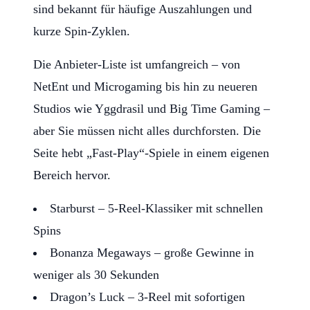
sind bekannt für häufige Auszahlungen und
kurze Spin‑Zyklen.
Die Anbieter‑Liste ist umfangreich – von
NetEnt und Microgaming bis hin zu neueren
Studios wie Yggdrasil und Big Time Gaming –
aber Sie müssen nicht alles durchforsten. Die
Seite hebt „Fast‑Play“-Spiele in einem eigenen
Bereich hervor.
Starburst – 5‑Reel‑Klassiker mit schnellen
Spins
Bonanza Megaways – große Gewinne in
weniger als 30 Sekunden
Dragon’s Luck – 3‑Reel mit sofortigen