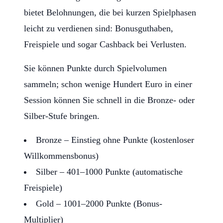
bietet Belohnungen, die bei kurzen Spielphasen
leicht zu verdienen sind: Bonusguthaben,
Freispiele und sogar Cashback bei Verlusten.
Sie können Punkte durch Spielvolumen
sammeln; schon wenige Hundert Euro in einer
Session können Sie schnell in die Bronze- oder
Silber‑Stufe bringen.
Bronze – Einstieg ohne Punkte (kostenloser
Willkommensbonus)
Silber – 401–1000 Punkte (automatische
Freispiele)
Gold – 1001–2000 Punkte (Bonus-
Multiplier)