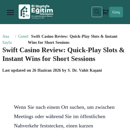
Giriş
Ana
Genel
Swift Casino Review: Quick‑Play Slots & Instant
Sayfa
Wins for Short Sessions
Swift Casino Review: Quick‑Play Slots &
Instant Wins for Short Sessions
Last updated on
26 Haziran 2026
by
S. Dr. Vahit Kaşani
Wenn Sie nach einem Ort suchen, um zwischen
Meetings oder während Sie im öffentlichen
Nahverkehr feststecken, einen kurzen