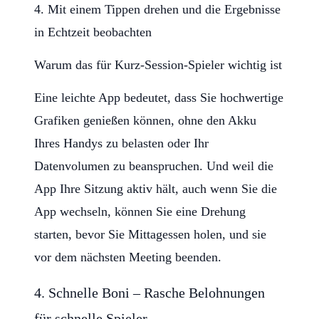
Mit einem Tippen drehen und die Ergebnisse
in Echtzeit beobachten
Warum das für Kurz‑Session‑Spieler wichtig ist
Eine leichte App bedeutet, dass Sie hochwertige
Grafiken genießen können, ohne den Akku
Ihres Handys zu belasten oder Ihr
Datenvolumen zu beanspruchen. Und weil die
App Ihre Sitzung aktiv hält, auch wenn Sie die
App wechseln, können Sie eine Drehung
starten, bevor Sie Mittagessen holen, und sie
vor dem nächsten Meeting beenden.
4. Schnelle Boni – Rasche Belohnungen
für schnelle Spieler