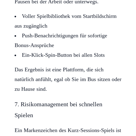
Pausen bei der Arbeit oder unterwegs.
Voller Spielbibliothek vom Startbildschirm
aus zugänglich
Push‑Benachrichtigungen für sofortige
Bonus‑Ansprüche
Ein‑Klick‑Spin‑Button bei allen Slots
Das Ergebnis ist eine Plattform, die sich
natürlich anfühlt, egal ob Sie im Bus sitzen oder
zu Hause sind.
7. Risikomanagement bei schnellen
Spielen
Ein Markenzeichen des Kurz‑Sessions‑Spiels ist