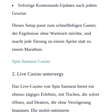
Sofortige Kontostands‑Updates nach jedem
Gewinn
Dieses Setup passt zum schnelllebigen Gamer,
der Ergebnisse ohne Wartezeit möchte, und
macht jede Sitzung zu einem Sprint statt zu
einem Marathon.
Spin Samurai Casino
2. Live Casino unterwegs
Das Live‑Casino von Spin Samurai bietet ein
ebenso zügiges Erlebnis, mit Tischen, die sofort
öffnen, und Dealern, die ohne Verzögerung
beginnen. Die mobil‑optimierte