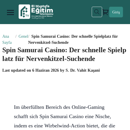
Giriş
Ana
Genel
Spin Samurai Casino: Der schnelle Spielplatz für
Sayfa
Nervenkitzel‑Suchende
Spin Samurai Casino: Der schnelle Spielp
latz für Nervenkitzel‑Suchende
Last updated on
6 Haziran 2026
by
S. Dr. Vahit Kaşani
Im überfüllten Bereich des Online-Gaming
schafft sich Spin Samurai Casino eine Nische,
indem es eine Wirbelwind‑Action bietet, die die