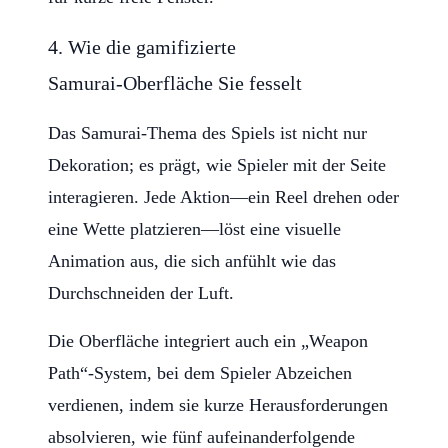
4. Wie die gamifizierte
Samurai‑Oberfläche Sie fesselt
Das Samurai‑Thema des Spiels ist nicht nur
Dekoration; es prägt, wie Spieler mit der Seite
interagieren. Jede Aktion—ein Reel drehen oder
eine Wette platzieren—löst eine visuelle
Animation aus, die sich anfühlt wie das
Durchschneiden der Luft.
Die Oberfläche integriert auch ein „Weapon
Path“-System, bei dem Spieler Abzeichen
verdienen, indem sie kurze Herausforderungen
absolvieren, wie fünf aufeinanderfolgende