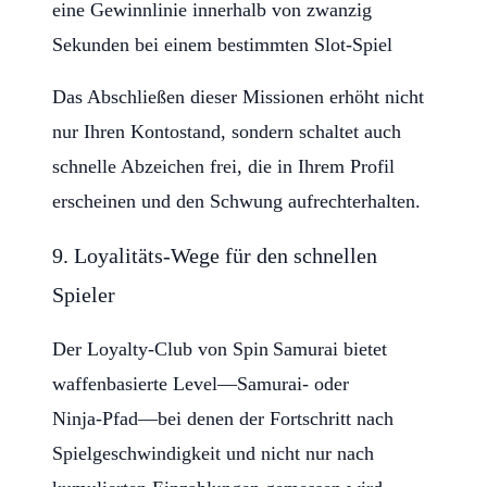
eine Gewinnlinie innerhalb von zwanzig
Sekunden bei einem bestimmten Slot‑Spiel
Das Abschließen dieser Missionen erhöht nicht
nur Ihren Kontostand, sondern schaltet auch
schnelle Abzeichen frei, die in Ihrem Profil
erscheinen und den Schwung aufrechterhalten.
9. Loyalitäts‑Wege für den schnellen
Spieler
Der Loyalty‑Club von Spin Samurai bietet
waffenbasierte Level—Samurai‑ oder
Ninja‑Pfad—bei denen der Fortschritt nach
Spielgeschwindigkeit und nicht nur nach