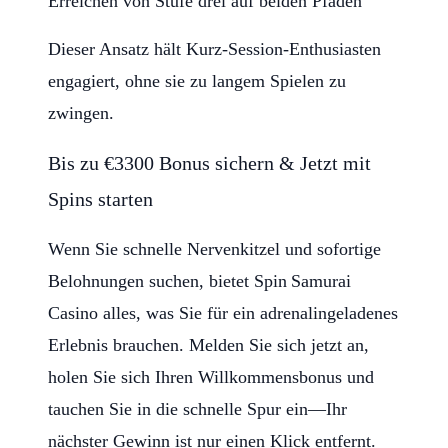
Erreichen von Stufe drei auf beiden Pfaden
Dieser Ansatz hält Kurz‑Session‑Enthusiasten
engagiert, ohne sie zu langem Spielen zu
zwingen.
Bis zu €3300 Bonus sichern & Jetzt mit
Spins starten
Wenn Sie schnelle Nervenkitzel und sofortige
Belohnungen suchen, bietet Spin Samurai
Casino alles, was Sie für ein adrenalingeladenes
Erlebnis brauchen. Melden Sie sich jetzt an,
holen Sie sich Ihren Willkommensbonus und
tauchen Sie in die schnelle Spur ein—Ihr
nächster Gewinn ist nur einen Klick entfernt.