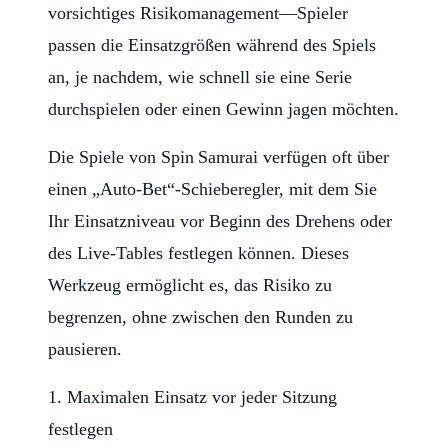
vorsichtiges Risikomanagement—Spieler
passen die Einsatzgrößen während des Spiels
an, je nachdem, wie schnell sie eine Serie
durchspielen oder einen Gewinn jagen möchten.
Die Spiele von Spin Samurai verfügen oft über
einen „Auto‑Bet“-Schieberegler, mit dem Sie
Ihr Einsatzniveau vor Beginn des Drehens oder
des Live‑Tables festlegen können. Dieses
Werkzeug ermöglicht es, das Risiko zu
begrenzen, ohne zwischen den Runden zu
pausieren.
Maximalen Einsatz vor jeder Sitzung
festlegen