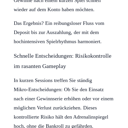
Gewinne nach einem kurzen Spiel schnell
wieder auf dem Konto haben möchten.
Das Ergebnis? Ein reibungsloser Fluss vom
Deposit bis zur Auszahlung, der mit dem
hochintensiven Spielrhythmus harmoniert.
Schnelle Entscheidungen: Risikokontrolle
im rasanten Gameplay
In kurzen Sessions treffen Sie ständig
Mikro‑Entscheidungen: Ob Sie den Einsatz
nach einer Gewinnserie erhöhen oder vor einem
möglichen Verlust zurückziehen. Dieses
kontrollierte Risiko hält den Adrenalinspiegel
hoch, ohne die Bankroll zu gefährden.