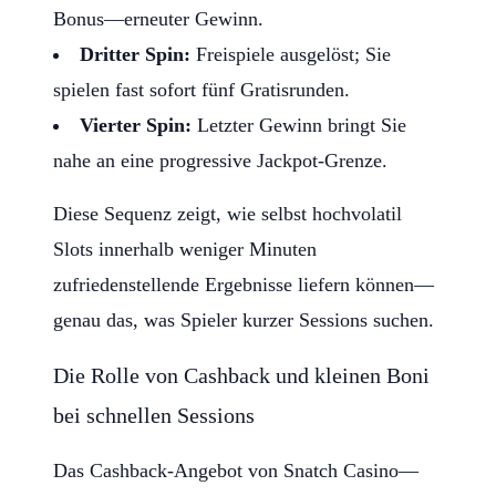
Bonus—erneuter Gewinn.
Dritter Spin:
Freispiele ausgelöst; Sie
spielen fast sofort fünf Gratisrunden.
Vierter Spin:
Letzter Gewinn bringt Sie
nahe an eine progressive Jackpot-Grenze.
Diese Sequenz zeigt, wie selbst hochvolatil
Slots innerhalb weniger Minuten
zufriedenstellende Ergebnisse liefern können—
genau das, was Spieler kurzer Sessions suchen.
Die Rolle von Cashback und kleinen Boni
bei schnellen Sessions
Das Cashback-Angebot von Snatch Casino—