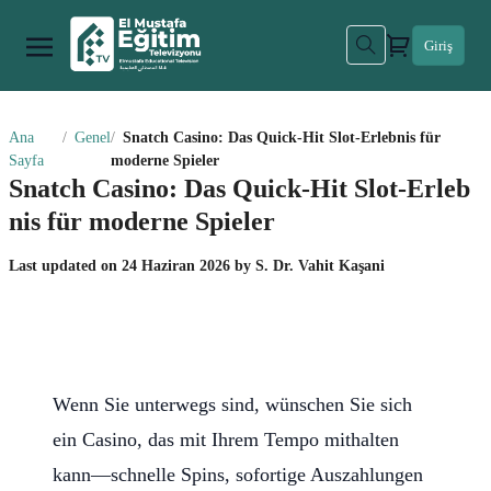
Giriş
Ana
Genel
Snatch Casino: Das Quick‑Hit Slot-Erlebnis für
Sayfa
moderne Spieler
Snatch Casino: Das Quick‑Hit Slot-Erleb
nis für moderne Spieler
Last updated on
24 Haziran 2026
by
S. Dr. Vahit Kaşani
Wenn Sie unterwegs sind, wünschen Sie sich
ein Casino, das mit Ihrem Tempo mithalten
kann—schnelle Spins, sofortige Auszahlungen