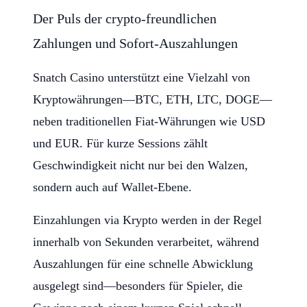
Der Puls der crypto‑freundlichen
Zahlungen und Sofort-Auszahlungen
Snatch Casino unterstützt eine Vielzahl von
Kryptowährungen—BTC, ETH, LTC, DOGE—
neben traditionellen Fiat-Währungen wie USD
und EUR. Für kurze Sessions zählt
Geschwindigkeit nicht nur bei den Walzen,
sondern auch auf Wallet‑Ebene.
Einzahlungen via Krypto werden in der Regel
innerhalb von Sekunden verarbeitet, während
Auszahlungen für eine schnelle Abwicklung
ausgelegt sind—besonders für Spieler, die