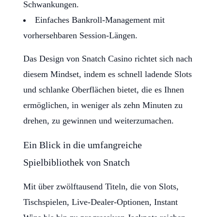
Schwankungen.
Einfaches Bankroll-Management mit
vorhersehbaren Session-Längen.
Das Design von Snatch Casino richtet sich nach
diesem Mindset, indem es schnell ladende Slots
und schlanke Oberflächen bietet, die es Ihnen
ermöglichen, in weniger als zehn Minuten zu
drehen, zu gewinnen und weiterzumachen.
Ein Blick in die umfangreiche
Spielbibliothek von Snatch
Mit über zwölftausend Titeln, die von Slots,
Tischspielen, Live-Dealer-Optionen, Instant