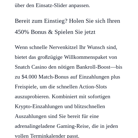
über den Einsatz‑Slider anpassen.
Bereit zum Einstieg? Holen Sie sich Ihren
450% Bonus & Spielen Sie jetzt
Wenn schnelle Nervenkitzel Ihr Wunsch sind,
bietet das großzügige Willkommenspaket von
Snatch Casino den nötigen Bankroll-Boost—bis
zu $4.000 Match-Bonus auf Einzahlungen plus
Freispiele, um die schnellen Action‑Slots
auszuprobieren. Kombiniert mit sofortigen
Krypto‑Einzahlungen und blitzschnellen
Auszahlungen sind Sie bereit für eine
adrenalingeladene Gaming-Reise, die in jeden
vollen Terminkalender passt.