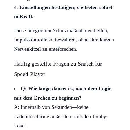
Einstellungen bestätigen; sie treten sofort
in Kraft.
Diese integrierten Schutzmaßnahmen helfen,
Impulskontrolle zu bewahren, ohne Ihre kurzen
Nervenkitzel zu unterbrechen.
Häufig gestellte Fragen zu Snatch für
Speed‑Player
Q: Wie lange dauert es, nach dem Login
mit dem Drehen zu beginnen?
A: Innerhalb von Sekunden—keine
Ladebildschirme außer dem initialen Lobby-
Load.