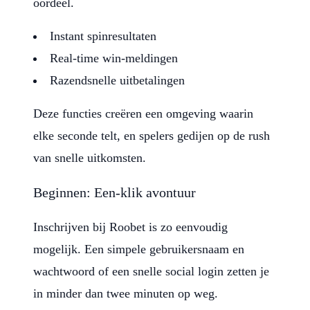
oordeel.
Instant spinresultaten
Real‑time win‑meldingen
Razendsnelle uitbetalingen
Deze functies creëren een omgeving waarin
elke seconde telt, en spelers gedijen op de rush
van snelle uitkomsten.
Beginnen: Een‑klik avontuur
Inschrijven bij Roobet is zo eenvoudig
mogelijk. Een simpele gebruikersnaam en
wachtwoord of een snelle social login zetten je
in minder dan twee minuten op weg.