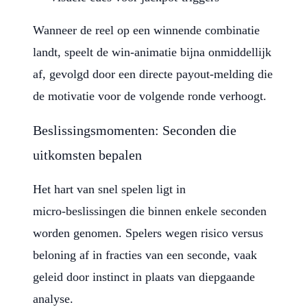
Wanneer de reel op een winnende combinatie
landt, speelt de win‑animatie bijna onmiddellijk
af, gevolgd door een directe payout‑melding die
de motivatie voor de volgende ronde verhoogt.
Beslissingsmomenten: Seconden die
uitkomsten bepalen
Het hart van snel spelen ligt in
micro‑beslissingen die binnen enkele seconden
worden genomen. Spelers wegen risico versus
beloning af in fracties van een seconde, vaak
geleid door instinct in plaats van diepgaande
analyse.