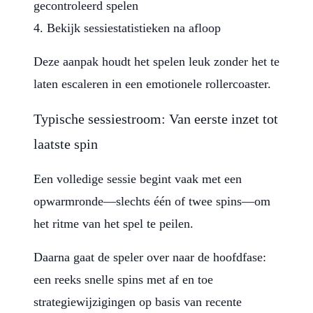
gecontroleerd spelen
Bekijk sessiestatistieken na afloop
Deze aanpak houdt het spelen leuk zonder het te
laten escaleren in een emotionele rollercoaster.
Typische sessiestroom: Van eerste inzet tot
laatste spin
Een volledige sessie begint vaak met een
opwarmronde—slechts één of twee spins—om
het ritme van het spel te peilen.
Daarna gaat de speler over naar de hoofdfase:
een reeks snelle spins met af en toe
strategiewijzigingen op basis van recente