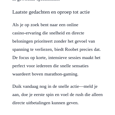
Laatste gedachten en oproep tot actie
Als je op zoek bent naar een online
casino‑ervaring die snelheid en directe
beloningen prioriteert zonder het gevoel van
spanning te verliezen, biedt Roobet precies dat.
De focus op korte, intensieve sessies maakt het
perfect voor iedereen die snelle sensaties
waardeert boven marathon‑gaming.
Duik vandaag nog in de snelle actie—meld je
aan, doe je eerste spin en voel de rush die alleen
directe uitbetalingen kunnen geven.