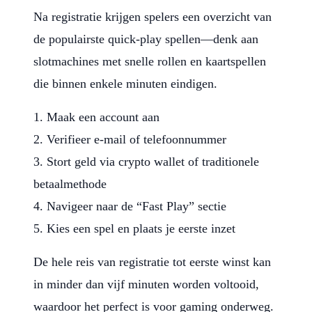
Na registratie krijgen spelers een overzicht van
de populairste quick‑play spellen—denk aan
slotmachines met snelle rollen en kaartspellen
die binnen enkele minuten eindigen.
Maak een account aan
Verifieer e‑mail of telefoonnummer
Stort geld via crypto wallet of traditionele
betaalmethode
Navigeer naar de “Fast Play” sectie
Kies een spel en plaats je eerste inzet
De hele reis van registratie tot eerste winst kan
in minder dan vijf minuten worden voltooid,
waardoor het perfect is voor gaming onderweg.