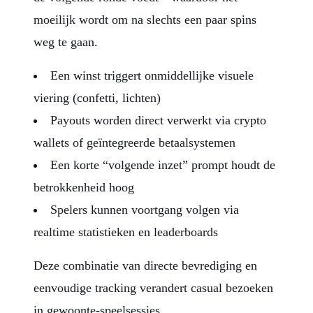
moeilijk wordt om na slechts een paar spins
weg te gaan.
Een winst triggert onmiddellijke visuele
viering (confetti, lichten)
Payouts worden direct verwerkt via crypto
wallets of geïntegreerde betaalsystemen
Een korte “volgende inzet” prompt houdt de
betrokkenheid hoog
Spelers kunnen voortgang volgen via
realtime statistieken en leaderboards
Deze combinatie van directe bevrediging en
eenvoudige tracking verandert casual bezoeken
in gewoonte‑speelsessies.