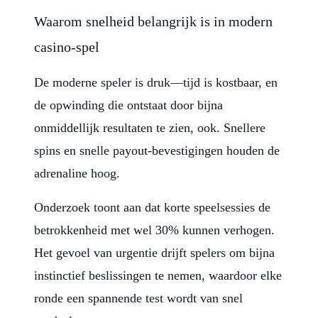
Waarom snelheid belangrijk is in modern
casino‑spel
De moderne speler is druk—tijd is kostbaar, en
de opwinding die ontstaat door bijna
onmiddellijk resultaten te zien, ook. Snellere
spins en snelle payout‑bevestigingen houden de
adrenaline hoog.
Onderzoek toont aan dat korte speelsessies de
betrokkenheid met wel 30% kunnen verhogen.
Het gevoel van urgentie drijft spelers om bijna
instinctief beslissingen te nemen, waardoor elke
ronde een spannende test wordt van snel