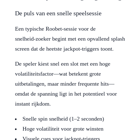
De puls van een snelle speelsessie
Een typische Roobet‑sessie voor de
snelheid‑zoeker begint met een opvallend splash
screen dat de heetste jackpot‑triggers toont.
De speler kiest snel een slot met een hoge
volatiliteitsfactor—wat betekent grote
uitbetalingen, maar minder frequente hits—
omdat de spanning ligt in het potentieel voor
instant rijkdom.
Snelle spin snelheid (1–2 seconden)
Hoge volatiliteit voor grote winsten
Visuele cues voor jackpot‑triggers