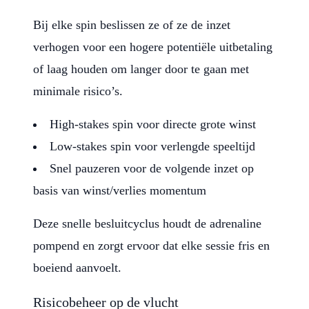
Bij elke spin beslissen ze of ze de inzet
verhogen voor een hogere potentiële uitbetaling
of laag houden om langer door te gaan met
minimale risico’s.
High‑stakes spin voor directe grote winst
Low‑stakes spin voor verlengde speeltijd
Snel pauzeren voor de volgende inzet op
basis van winst/verlies momentum
Deze snelle besluitcyclus houdt de adrenaline
pompend en zorgt ervoor dat elke sessie fris en
boeiend aanvoelt.
Risicobeheer op de vlucht