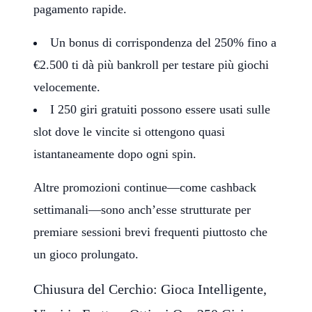
pagamento rapide.
Un bonus di corrispondenza del 250% fino a
€2.500 ti dà più bankroll per testare più giochi
velocemente.
I 250 giri gratuiti possono essere usati sulle
slot dove le vincite si ottengono quasi
istantaneamente dopo ogni spin.
Altre promozioni continue—come cashback
settimanali—sono anch’esse strutturate per
premiare sessioni brevi frequenti piuttosto che
un gioco prolungato.
Chiusura del Cerchio: Gioca Intelligente,