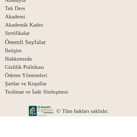
Tek Ders
Akademi
Akademik Kadro
Sertifikalar
Önemli Sayfalar
İletişim
Hakkımızda
Gizlilik Politikası
Ödeme Yöntemleri
Şartlar ve Koşullar
Teslimat ve İade Sözleşmesi
© Tüm hakları saklıdır.