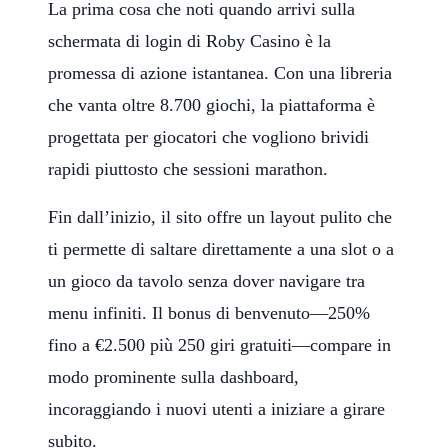
La prima cosa che noti quando arrivi sulla
schermata di login di Roby Casino è la
promessa di azione istantanea. Con una libreria
che vanta oltre 8.700 giochi, la piattaforma è
progettata per giocatori che vogliono brividi
rapidi piuttosto che sessioni marathon.
Fin dall’inizio, il sito offre un layout pulito che
ti permette di saltare direttamente a una slot o a
un gioco da tavolo senza dover navigare tra
menu infiniti. Il bonus di benvenuto—250%
fino a €2.500 più 250 giri gratuiti—compare in
modo prominente sulla dashboard,
incoraggiando i nuovi utenti a iniziare a girare
subito.