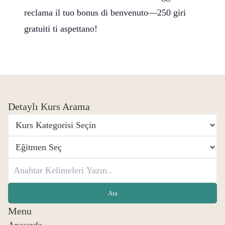
reclama il tuo bonus di benvenuto—250 giri
gratuiti ti aspettano!
Detaylı Kurs Arama
Menu
Anasayfa