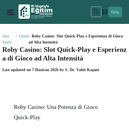
Giriş
Ana
Genel
Roby Casino: Slot Quick‑Play e Esperienza di Gioco
Sayfa
ad Alta Intensità
Roby Casino: Slot Quick‑Play e Esperienz
a di Gioco ad Alta Intensità
Last updated on
7 Haziran 2026
by
S. Dr. Vahit Kaşani
Roby Casino: Una Potenza di Gioco
Quick‑Play