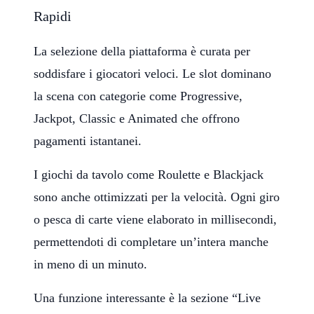
Rapidi
La selezione della piattaforma è curata per
soddisfare i giocatori veloci. Le slot dominano
la scena con categorie come Progressive,
Jackpot, Classic e Animated che offrono
pagamenti istantanei.
I giochi da tavolo come Roulette e Blackjack
sono anche ottimizzati per la velocità. Ogni giro
o pesca di carte viene elaborato in millisecondi,
permettendoti di completare un’intera manche
in meno di un minuto.
Una funzione interessante è la sezione “Live