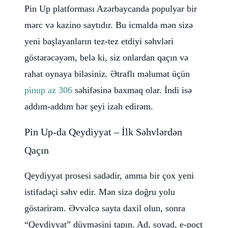
Pin Up platforması Azərbaycanda populyar bir
mərc və kazino saytıdır. Bu icmalda mən sizə
yeni başlayanların tez-tez etdiyi səhvləri
göstərəcəyəm, belə ki, siz onlardan qaçın və
rahat oynaya biləsiniz. Ətraflı məlumat üçün
pinup az 306
səhifəsinə baxmaq olar. İndi isə
addım-addım hər şeyi izah edirəm.
Pin Up-da Qeydiyyat – İlk Səhvlərdən
Qaçın
Qeydiyyat prosesi sadədir, amma bir çox yeni
istifadəçi səhv edir. Mən sizə doğru yolu
göstərirəm. Əvvəlcə sayta daxil olun, sonra
“Qeydiyyat” düyməsini tapın. Ad, soyad, e-poçt