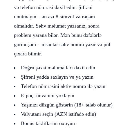
və telefon nömrəsi daxil edin. Şifrəni
unutmayın – ən azı 8 simvol və rəqəm
olmalıdır. Səhv məlumat yazsanız, sonra
problem yarana bilər. Mən bunu dəfələrlə
görmüşəm – insanlar səhv nömrə yazır və pul
çıxara bilmir.
Doğru şəxsi məlumatları daxil edin
Şifrəni yadda saxlayın və ya yazın
Telefon nömrəsini aktiv nömrə ilə yazın
E-poçt ünvanını yoxlayın
Yaşınızı düzgün göstərin (18+ tələb olunur)
Valyutanı seçin (AZN istifadə edin)
Bonus təkliflərini oxuyun