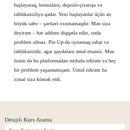
başlayaraq, bonuslara, depozit-çıxarışa və
təhlükəsizliyə qədər. Yeni başlayanlar üçün ən
böyük səhv – şərtləri oxumamaqdır. Mən sizə
deyirəm – hər addımı diqqətlə edin, onda
problem olmaz. Pin Up-da oynamaq rahat və
təhlükəsizdir, əgər qaydalara əməl etsəniz. Mən
özüm də bu platformadan istifadə edirəm və heç
bir problem yaşamamışam. Ümid edirəm bu
icmal sizə kömək etdi.
Detaylı Kurs Arama