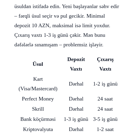
üsuldan istifadə edin. Yeni başlayanlar səhv edir
– fərqli üsul seçir və pul gecikir. Minimal
depozit 10 AZN, maksimal isə limit yoxdur.
Çıxarış vaxtı 1-3 iş günü çəkir. Mən bunu
dəfələrlə sınamışam – problemsiz işləyir.
Depozit
Çıxarış
Üsul
Vaxtı
Vaxtı
Kart
Dərhal
1-2 iş günü
(Visa/Mastercard)
Perfect Money
Dərhal
24 saat
Skrill
Dərhal
24 saat
Bank köçürməsi
1-3 iş günü
3-5 iş günü
Kriptovalyuta
Dərhal
1-2 saat