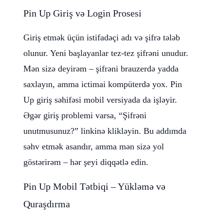
Pin Up Giriş və Login Prosesi
Giriş etmək üçün istifadəçi adı və şifrə tələb
olunur. Yeni başlayanlar tez-tez şifrəni unudur.
Mən sizə deyirəm – şifrəni brauzerdə yadda
saxlayın, amma ictimai kompüterdə yox. Pin
Up giriş səhifəsi mobil versiyada da işləyir.
Əgər giriş problemi varsa, “Şifrəni
unutmusunuz?” linkinə klikləyin. Bu addımda
səhv etmək asandır, amma mən sizə yol
göstərirəm – hər şeyi diqqətlə edin.
Pin Up Mobil Tətbiqi – Yükləmə və
Quraşdırma