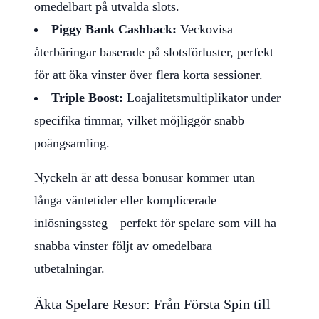
omedelbart på utvalda slots.
Piggy Bank Cashback:
Veckovisa
återbäringar baserade på slotsförluster, perfekt
för att öka vinster över flera korta sessioner.
Triple Boost:
Loajalitetsmultiplikator under
specifika timmar, vilket möjliggör snabb
poängsamling.
Nyckeln är att dessa bonusar kommer utan
långa väntetider eller komplicerade
inlösningssteg—perfekt för spelare som vill ha
snabba vinster följt av omedelbara
utbetalningar.
Äkta Spelare Resor: Från Första Spin till