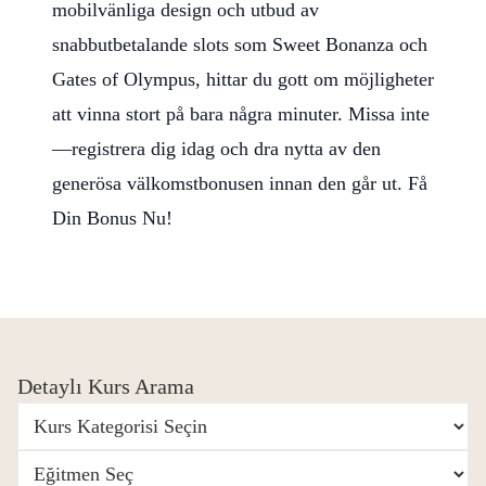
mobilvänliga design och utbud av
snabbutbetalande slots som Sweet Bonanza och
Gates of Olympus, hittar du gott om möjligheter
att vinna stort på bara några minuter. Missa inte
—registrera dig idag och dra nytta av den
generösa välkomstbonusen innan den går ut. Få
Din Bonus Nu!
Detaylı Kurs Arama