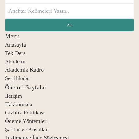
Menu
Anasayfa
Tek Ders
Akademi
Akademik Kadro
Sertifikalar
Önemli Sayfalar
İletişim
Hakkımızda
Gizlilik Politikası
Ödeme Yöntemleri
Şartlar ve Koşullar
Teslimat ve İade Sözleşmesi