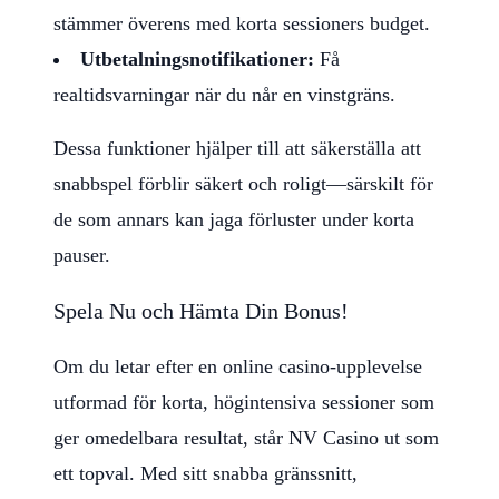
stämmer överens med korta sessioners budget.
Utbetalningsnotifikationer:
Få
realtidsvarningar när du når en vinstgräns.
Dessa funktioner hjälper till att säkerställa att
snabbspel förblir säkert och roligt—särskilt för
de som annars kan jaga förluster under korta
pauser.
Spela Nu och Hämta Din Bonus!
Om du letar efter en online casino-upplevelse
utformad för korta, högintensiva sessioner som
ger omedelbara resultat, står NV Casino ut som
ett topval. Med sitt snabba gränssnitt,