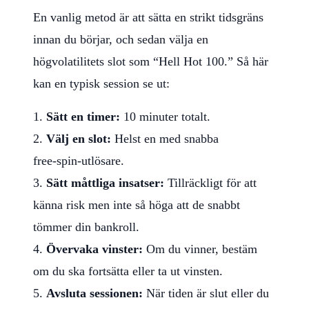
En vanlig metod är att sätta en strikt tidsgräns
innan du börjar, och sedan välja en
högvolatilitets slot som “Hell Hot 100.” Så här
kan en typisk session se ut:
Sätt en timer:
10 minuter totalt.
Välj en slot:
Helst en med snabba
free‑spin‑utlösare.
Sätt måttliga insatser:
Tillräckligt för att
känna risk men inte så höga att de snabbt
tömmer din bankroll.
Övervaka vinster:
Om du vinner, bestäm
om du ska fortsätta eller ta ut vinsten.
Avsluta sessionen:
När tiden är slut eller du