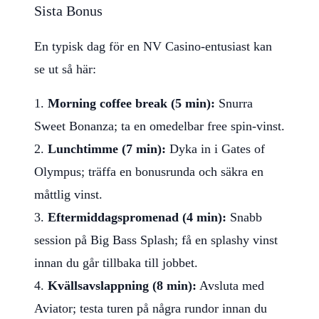
Sista Bonus
En typisk dag för en NV Casino-entusiast kan
se ut så här:
Morning coffee break (5 min):
Snurra
Sweet Bonanza; ta en omedelbar free spin-vinst.
Lunchtimme (7 min):
Dyka in i Gates of
Olympus; träffa en bonusrunda och säkra en
måttlig vinst.
Eftermiddagspromenad (4 min):
Snabb
session på Big Bass Splash; få en splashy vinst
innan du går tillbaka till jobbet.
Kvällsavslappning (8 min):
Avsluta med
Aviator; testa turen på några rundor innan du