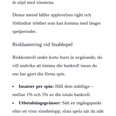
är nöjd med vinsterna.
Denna metod håller upplevelsen tight och
förhindrar trötthet som kan komma med längre
spelperioder.
Riskhantering vid Snabbspel
Riskkontroll under korta burst är avgörande; du
vill undvika att tömma din bankroll innan du
ens har gjort din första spin.
Insatser per spin:
Håll dem måttliga—
mellan 1% och 5% av din totala bankroll.
Utbetalningsgränser:
Sätt en utgångspunkt
efter ett visst vinstbelopp; sluta spela när du nått