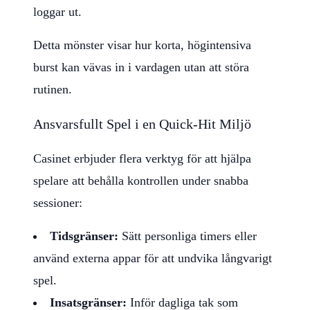
loggar ut.
Detta mönster visar hur korta, högintensiva
burst kan vävas in i vardagen utan att störa
rutinen.
Ansvarsfullt Spel i en Quick‑Hit Miljö
Casinet erbjuder flera verktyg för att hjälpa
spelare att behålla kontrollen under snabba
sessioner:
Tidsgränser:
Sätt personliga timers eller
använd externa appar för att undvika långvarigt
spel.
Insatsgränser:
Inför dagliga tak som