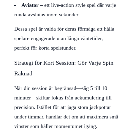
Aviator
– ett live‑action style spel där varje
runda avslutas inom sekunder.
Dessa spel är valda för deras förmåga att hålla
spelare engagerade utan långa väntetider,
perfekt för korta spelstunder.
Strategi för Kort Session: Gör Varje Spin
Räknad
När din session är begränsad—säg 5 till 10
minuter—skiftar fokus från ackumulering till
precision. Istället för att jaga stora jackpottar
under timmar, handlar det om att maximera små
vinster som håller momentumet igång.