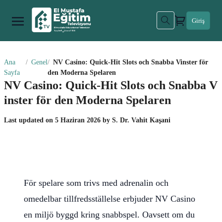
Giriş
Ana
Genel
NV Casino: Quick‑Hit Slots och Snabba Vinster för
Sayfa
den Moderna Spelaren
NV Casino: Quick‑Hit Slots och Snabba V
inster för den Moderna Spelaren
Last updated on
5 Haziran 2026
by
S. Dr. Vahit Kaşani
För spelare som trivs med adrenalin och
omedelbar tillfredsställelse erbjuder NV Casino
en miljö byggd kring snabbspel. Oavsett om du