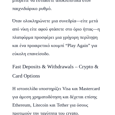
μπορείτε να εστιάσετε αποκλειστικά στον
παιχνιδιάρικο ρυθμό.
Όταν ολοκληρώνετε μια συνεδρία—είτε μετά
από νίκη είτε αφού φτάσετε στο όριο ήττας—η
πλατφόρμα προσφέρει μια γρήγορη περίληψη
και ένα προαιρετικό κουμπί “Play Again” για
εύκολη επανείσοδο.
Fast Deposits & Withdrawals – Crypto &
Card Options
Η ιστοσελίδα υποστηρίζει Visa και Mastercard
για άμεση χρηματοδότηση και δέχεται επίσης
Ethereum, Litecoin και Tether για όσους
προτιμούν την ταχύτητα του crypto.