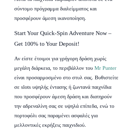
σύντομο πρόγραμμα διαλείμματος και
προσφέρουν άμεση ικανοποίηση.
Start Your Quick‑Spin Adventure Now –
Get 100% to Your Deposit!
Αν είστε έτοιμοι για γρήγορη δράση χωρίς
μεγάλη διάρκεια, το περιβάλλον του
Mr Punter
είναι προσαρμοσμένο στο στυλ σας. Βυθιστείτε
σε slots υψηλής έντασης ή ζωντανά παιχνίδια
που προσφέρουν άμεση δράση και διατηρούν
την αδρεναλίνη σας σε υψηλά επίπεδα, ενώ το
πορτοφόλι σας παραμένει ασφαλές για
μελλοντικές εκρήξεις παιχνιδιού.