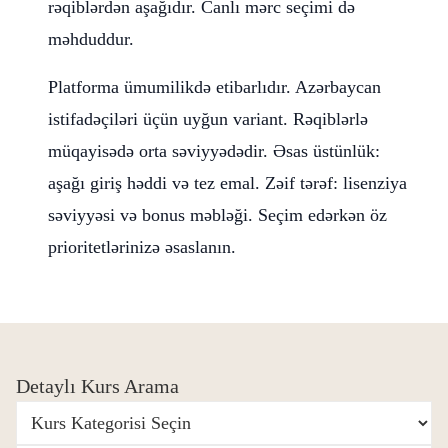
rəqiblərdən aşağıdır. Canlı mərc seçimi də
məhduddur.
Platforma ümumilikdə etibarlıdır. Azərbaycan
istifadəçiləri üçün uyğun variant. Rəqiblərlə
müqayisədə orta səviyyədədir. Əsas üstünlük:
aşağı giriş həddi və tez emal. Zəif tərəf: lisenziya
səviyyəsi və bonus məbləği. Seçim edərkən öz
prioritetlərinizə əsaslanın.
Detaylı Kurs Arama