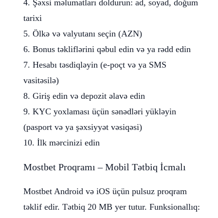
Şəxsi məlumatları doldurun: ad, soyad, doğum
tarixi
Ölkə və valyutanı seçin (AZN)
Bonus təkliflərini qəbul edin və ya rədd edin
Hesabı təsdiqləyin (e-poçt və ya SMS
vasitəsilə)
Giriş edin və depozit əlavə edin
KYC yoxlaması üçün sənədləri yükləyin
(pasport və ya şəxsiyyət vəsiqəsi)
İlk mərcinizi edin
Mostbet Proqramı – Mobil Tətbiq İcmalı
Mostbet Android və iOS üçün pulsuz proqram
təklif edir. Tətbiq 20 MB yer tutur. Funksionallıq: