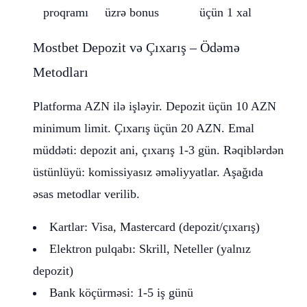
proqramı
üzrə bonus
üçün 1 xal
Mostbet Depozit və Çıxarış – Ödəmə
Metodları
Platforma AZN ilə işləyir. Depozit üçün 10 AZN
minimum limit. Çıxarış üçün 20 AZN. Emal
müddəti: depozit ani, çıxarış 1-3 gün. Rəqiblərdən
üstünlüyü: komissiyasız əməliyyatlar. Aşağıda
əsas metodlar verilib.
Kartlar: Visa, Mastercard (depozit/çıxarış)
Elektron pulqabı: Skrill, Neteller (yalnız
depozit)
Bank köçürməsi: 1-5 iş günü