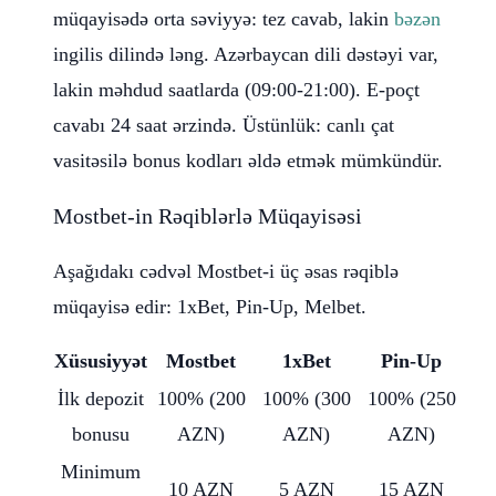
müqayisədə orta səviyyə: tez cavab, lakin
bəzən
ingilis dilində ləng. Azərbaycan dili dəstəyi var,
lakin məhdud saatlarda (09:00-21:00). E-poçt
cavabı 24 saat ərzində. Üstünlük: canlı çat
vasitəsilə bonus kodları əldə etmək mümkündür.
Mostbet-in Rəqiblərlə Müqayisəsi
Aşağıdakı cədvəl Mostbet-i üç əsas rəqiblə
müqayisə edir: 1xBet, Pin-Up, Melbet.
Xüsusiyyət
Mostbet
1xBet
Pin-Up
İlk depozit
100% (200
100% (300
100% (250
bonusu
AZN)
AZN)
AZN)
Minimum
10 AZN
5 AZN
15 AZN