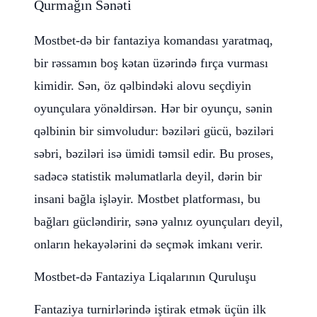
Qurmağın Sənəti
Mostbet-də bir fantaziya komandası yaratmaq,
bir rəssamın boş kətan üzərində fırça vurması
kimidir. Sən, öz qəlbindəki alovu seçdiyin
oyunçulara yönəldirsən. Hər bir oyunçu, sənin
qəlbinin bir simvoludur: bəziləri gücü, bəziləri
səbri, bəziləri isə ümidi təmsil edir. Bu proses,
sadəcə statistik məlumatlarla deyil, dərin bir
insani bağla işləyir. Mostbet platforması, bu
bağları gücləndirir, sənə yalnız oyunçuları deyil,
onların hekayələrini də seçmək imkanı verir.
Mostbet-də Fantaziya Liqalarının Quruluşu
Fantaziya turnirlərində iştirak etmək üçün ilk