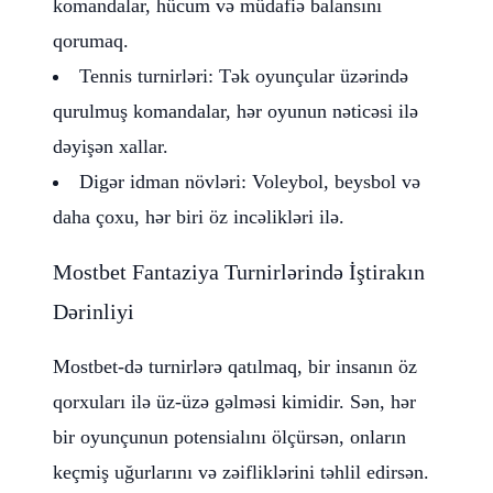
komandalar, hücum və müdafiə balansını
qorumaq.
Tennis turnirləri: Tək oyunçular üzərində
qurulmuş komandalar, hər oyunun nəticəsi ilə
dəyişən xallar.
Digər idman növləri: Voleybol, beysbol və
daha çoxu, hər biri öz incəlikləri ilə.
Mostbet Fantaziya Turnirlərində İştirakın
Dərinliyi
Mostbet-də turnirlərə qatılmaq, bir insanın öz
qorxuları ilə üz-üzə gəlməsi kimidir. Sən, hər
bir oyunçunun potensialını ölçürsən, onların
keçmiş uğurlarını və zəifliklərini təhlil edirsən.