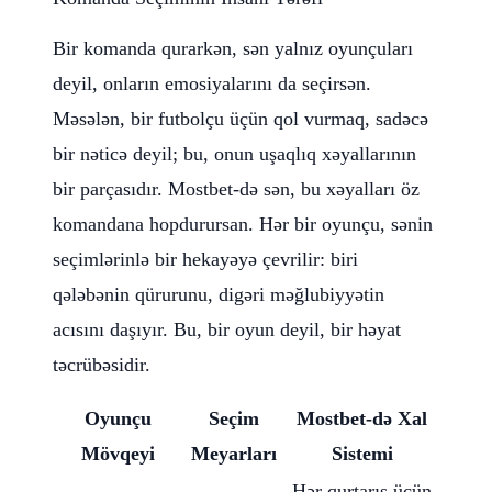
Bir komanda qurarkən, sən yalnız oyunçuları
deyil, onların emosiyalarını da seçirsən.
Məsələn, bir futbolçu üçün qol vurmaq, sadəcə
bir nəticə deyil; bu, onun uşaqlıq xəyallarının
bir parçasıdır. Mostbet-də sən, bu xəyalları öz
komandana hopdurursan. Hər bir oyunçu, sənin
seçimlərinlə bir hekayəyə çevrilir: biri
qələbənin qürurunu, digəri məğlubiyyətin
acısını daşıyır. Bu, bir oyun deyil, bir həyat
təcrübəsidir.
Oyunçu
Seçim
Mostbet-də Xal
Mövqeyi
Meyarları
Sistemi
Hər qurtarış üçün