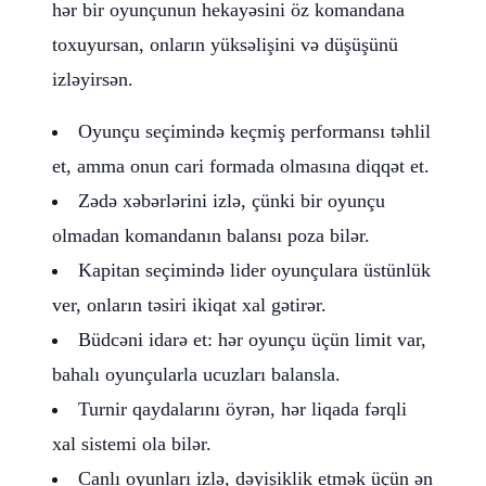
hər bir oyunçunun hekayəsini öz komandana
toxuyursan, onların yüksəlişini və düşüşünü
izləyirsən.
Oyunçu seçimində keçmiş performansı təhlil
et, amma onun cari formada olmasına diqqət et.
Zədə xəbərlərini izlə, çünki bir oyunçu
olmadan komandanın balansı poza bilər.
Kapitan seçimində lider oyunçulara üstünlük
ver, onların təsiri ikiqat xal gətirər.
Büdcəni idarə et: hər oyunçu üçün limit var,
bahalı oyunçularla ucuzları balansla.
Turnir qaydalarını öyrən, hər liqada fərqli
xal sistemi ola bilər.
Canlı oyunları izlə, dəyişiklik etmək üçün ən