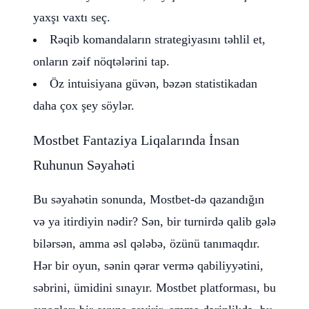
yaxşı vaxtı seç.
Rəqib komandaların strategiyasını təhlil et,
onların zəif nöqtələrini tap.
Öz intuisiyana güvən, bəzən statistikadan
daha çox şey söylər.
Mostbet Fantaziya Liqalarında İnsan
Ruhunun Səyahəti
Bu səyahətin sonunda, Mostbet-də qazandığın
və ya itirdiyin nədir? Sən, bir turnirdə qalib gələ
bilərsən, amma əsl qələbə, özünü tanımaqdır.
Hər bir oyun, sənin qərar vermə qabiliyyətini,
səbrini, ümidini sınayır. Mostbet platforması, bu