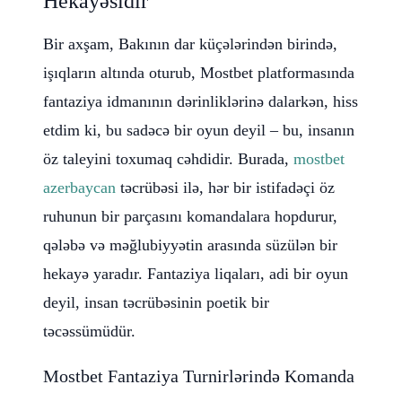
Hekayəsidir
Bir axşam, Bakının dar küçələrindən birində,
işıqların altında oturub, Mostbet platformasında
fantaziya idmanının dərinliklərinə dalarkən, hiss
etdim ki, bu sadəcə bir oyun deyil – bu, insanın
öz taleyini toxumaq cəhdidir. Burada,
mostbet
azerbaycan
təcrübəsi ilə, hər bir istifadəçi öz
ruhunun bir parçasını komandalara hopdurur,
qələbə və məğlubiyyətin arasında süzülən bir
hekayə yaradır. Fantaziya liqaları, adi bir oyun
deyil, insan təcrübəsinin poetik bir
təcəssümüdür.
Mostbet Fantaziya Turnirlərində Komanda