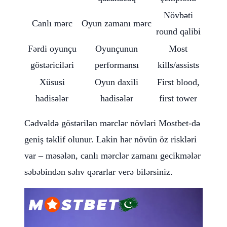
Növbəti
Canlı mərc
Oyun zamanı mərc
round qalibi
Fərdi oyunçu
Oyunçunun
Most
göstəriciləri
performansı
kills/assists
Xüsusi
Oyun daxili
First blood,
hadisələr
hadisələr
first tower
Cədvəldə göstərilən mərclər növləri Mostbet-də
geniş təklif olunur. Lakin hər növün öz riskləri
var – məsələn, canlı mərclər zamanı gecikmələr
səbəbindən səhv qərarlar verə bilərsiniz.