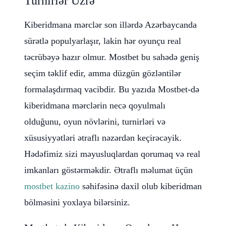
Turnirlər Üzrə
Kiberidmana mərclər son illərdə Azərbaycanda
sürətlə populyarlaşır, lakin hər oyunçu real
təcrübəyə hazır olmur. Mostbet bu sahədə geniş
seçim təklif edir, amma düzgün gözləntilər
formalaşdırmaq vacibdir. Bu yazıda Mostbet-də
kiberidmana mərclərin necə qoyulmalı
olduğunu, oyun növlərini, turnirləri və
xüsusiyyətləri ətraflı nəzərdən keçirəcəyik.
Hədəfimiz sizi məyusluqlardan qorumaq və real
imkanları göstərməkdir. Ətraflı məlumat üçün
mostbet kazino
səhifəsinə daxil olub kiberidman
bölməsini yoxlaya bilərsiniz.