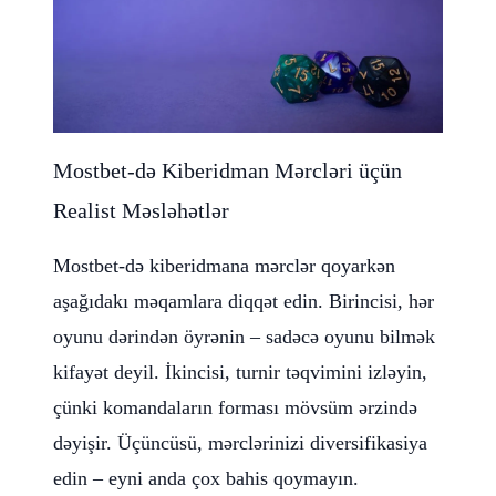
Mostbet-də Kiberidman Mərcləri üçün
Realist Məsləhətlər
Mostbet-də kiberidmana mərclər qoyarkən
aşağıdakı məqamlara diqqət edin. Birincisi, hər
oyunu dərindən öyrənin – sadəcə oyunu bilmək
kifayət deyil. İkincisi, turnir təqvimini izləyin,
çünki komandaların forması mövsüm ərzində
dəyişir. Üçüncüsü, mərclərinizi diversifikasiya
edin – eyni anda çox bahis qoymayın.