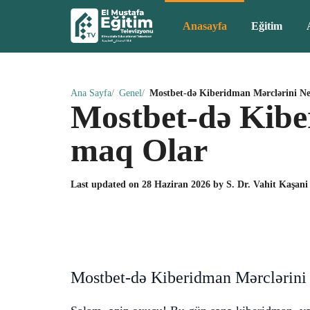
Anasayfa
Eğitim
Ana Sayfa
Genel
Mostbet-də Kiberidman Mərclərini 
Mostbet-də Kibe
maq Olar
Last updated on
28 Haziran 2026
by
S. Dr. Vahit Kaşani
Mostbet-də Kiberidman Mərclərin