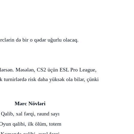
clərin də bir o qədər uğurlu olacaq.
bilərsən. Məsələn, CS2 üçün ESL Pro League,
 turnirlərdə risk daha yüksək ola bilər, çünki
Mərc Növləri
Qalib, xal fərqi, raund sayı
Oyun qalibi, ilk ölüm, totem
Komanda qalibi, qızıl fərqi