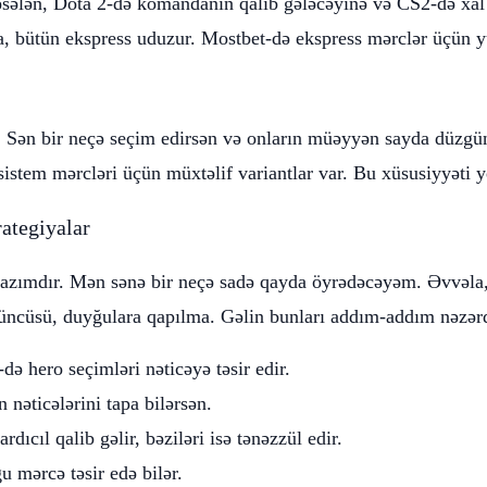
Məsələn, Dota 2-də komandanın qalib gələcəyinə və CS2-də xal
sa, bütün ekspress uduzur. Mostbet-də ekspress mərclər üçün y
. Sən bir neçə seçim edirsən və onların müəyyən sayda düzgü
istem mərcləri üçün müxtəlif variantlar var. Bu xüsusiyyəti y
ategiyalar
r lazımdır. Mən sənə bir neçə sadə qayda öyrədəcəyəm. Əvvəl
Üçüncüsü, duyğulara qapılma. Gəlin bunları addım-addım nəzər
 hero seçimləri nəticəyə təsir edir.
 nəticələrini tapa bilərsən.
cıl qalib gəlir, bəziləri isə tənəzzül edir.
 mərcə təsir edə bilər.