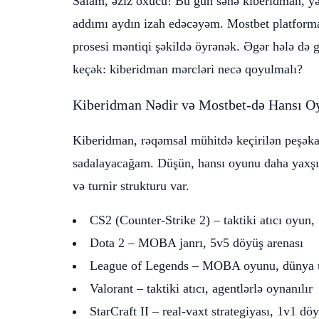
Salam, əziz oxucu! Bu gün sənə kiberidman, y
addımı aydın izah edəcəyəm. Mostbet platformas
prosesi məntiqi şəkildə öyrənək. Əgər hələ də 
keçək: kiberidman mərcləri necə qoyulmalı?
Kiberidman Nədir və Mostbet-də Hansı O
Kiberidman, rəqəmsal mühitdə keçirilən peşəkar
sadalayacağam. Düşün, hansı oyunu daha yaxşı 
və turnir strukturu var.
CS2 (Counter-Strike 2) – taktiki atıcı oyun
Dota 2 – MOBA janrı, 5v5 döyüş arenası
League of Legends – MOBA oyunu, dünya 
Valorant – taktiki atıcı, agentlərlə oynanılır
StarCraft II – real-vaxt strategiyası, 1v1 döy