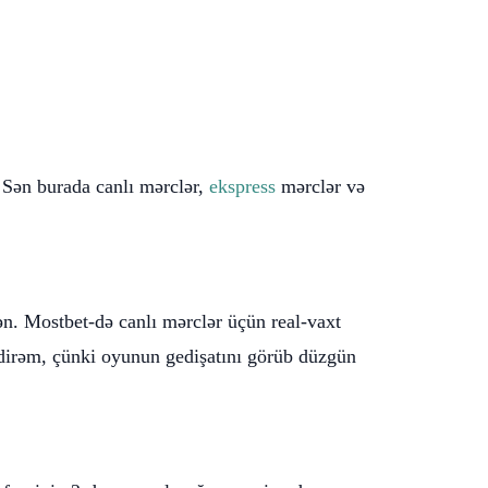
 Sən burada canlı mərclər,
ekspress
mərclər və
. Mostbet-də canlı mərclər üçün real-vaxt
 edirəm, çünki oyunun gedişatını görüb düzgün