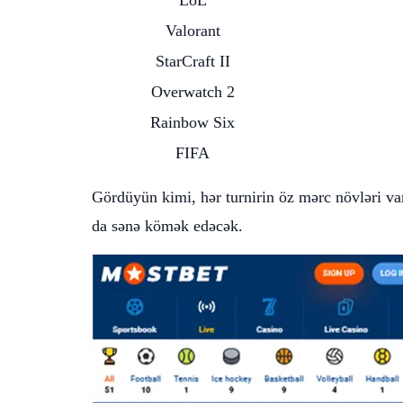
Valorant
StarCraft II
Overwatch 2
Rainbow Six
FIFA
Gördüyün kimi, hər turnirin öz mərc növləri var
da sənə kömək edəcək.