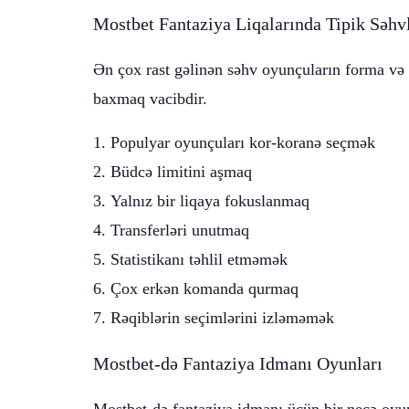
Mostbet Fantaziya Liqalarında Tipik Səhv
Ən çox rast gəlinən səhv oyunçuların forma və
baxmaq vacibdir.
Populyar oyunçuları kor-koranə seçmək
Büdcə limitini aşmaq
Yalnız bir liqaya fokuslanmaq
Transferləri unutmaq
Statistikanı təhlil etməmək
Çox erkən komanda qurmaq
Rəqiblərin seçimlərini izləməmək
Mostbet-də Fantaziya Idmanı Oyunları