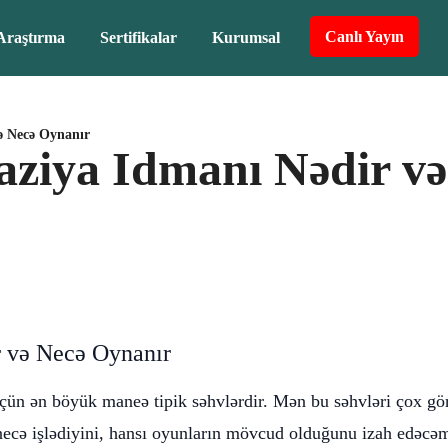
Canlı Yayın
Araştırma
Sertifikalar
Kurumsal
ə Necə Oynanır
aziya Idmanı Nədir v
r və Necə Oynanır
üçün ən böyük maneə tipik səhvlərdir. Mən bu səhvləri çox g
n necə işlədiyini, hansı oyunların mövcud olduğunu izah edəcə