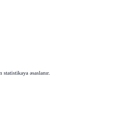
statistikaya əsaslanır.