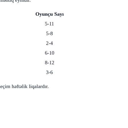
məntiq eynidir.
Oyunçu Sayı
5-11
5-8
2-4
6-10
8-12
3-6
çim həftəlik liqalardır.