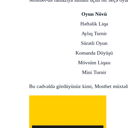
Mostbet-də fantaziya idmanı üçün bir neçə oyun
Oyun Növü
Həftəlik Liqa
Aylıq Turnir
Sürətli Oyun
Komanda Döyüşü
Mövsüm Liqası
Mini Turnir
Bu cədvəldə gördüyünüz kimi, Mostbet müxtəlif 