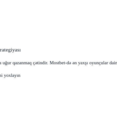
rategiyası
uğur qazanmaq çətindir. Mostbet-də ən yaxşı oyunçular daim 
ni yoxlayın