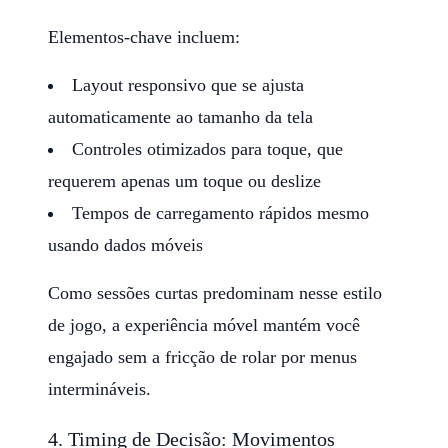
Elementos-chave incluem:
Layout responsivo que se ajusta
automaticamente ao tamanho da tela
Controles otimizados para toque, que
requerem apenas um toque ou deslize
Tempos de carregamento rápidos mesmo
usando dados móveis
Como sessões curtas predominam nesse estilo
de jogo, a experiência móvel mantém você
engajado sem a fricção de rolar por menus
intermináveis.
4. Timing de Decisão: Movimentos