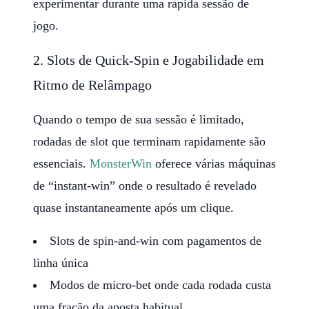
experimentar durante uma rápida sessão de
jogo.
2. Slots de Quick‑Spin e Jogabilidade em
Ritmo de Relâmpago
Quando o tempo de sua sessão é limitado,
rodadas de slot que terminam rapidamente são
essenciais.
MonsterWin
oferece várias máquinas
de “instant‑win” onde o resultado é revelado
quase instantaneamente após um clique.
Slots de spin‑and‑win com pagamentos de
linha única
Modos de micro‑bet onde cada rodada custa
uma fração da aposta habitual