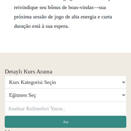
reivindique seu bônus de boas‑vindas—sua
próxima sessão de jogo de alta energia e curta
duração está à sua espera.
Detaylı Kurs Arama