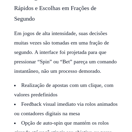
Rápidos e Escolhas em Frações de
Segundo
Em jogos de alta intensidade, suas decisões
muitas vezes são tomadas em uma fração de
segundo. A interface foi projetada para que
pressionar “Spin” ou “Bet” pareça um comando
instantâneo, não um processo demorado.
Realização de apostas com um clique, com
valores predefinidos
Feedback visual imediato via rolos animados
ou contadores digitais na mesa
Opção de auto‑spin que mantém os rolos