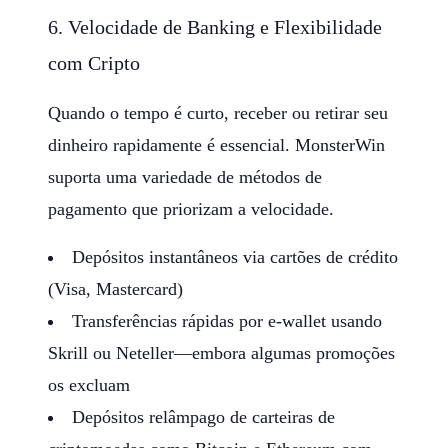
6. Velocidade de Banking e Flexibilidade
com Cripto
Quando o tempo é curto, receber ou retirar seu
dinheiro rapidamente é essencial. MonsterWin
suporta uma variedade de métodos de
pagamento que priorizam a velocidade.
Depósitos instantâneos via cartões de crédito
(Visa, Mastercard)
Transferências rápidas por e-wallet usando
Skrill ou Neteller—embora algumas promoções
os excluam
Depósitos relâmpago de carteiras de