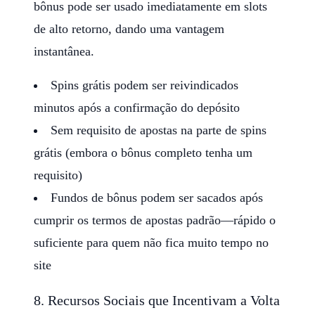
bônus pode ser usado imediatamente em slots
de alto retorno, dando uma vantagem
instantânea.
Spins grátis podem ser reivindicados
minutos após a confirmação do depósito
Sem requisito de apostas na parte de spins
grátis (embora o bônus completo tenha um
requisito)
Fundos de bônus podem ser sacados após
cumprir os termos de apostas padrão—rápido o
suficiente para quem não fica muito tempo no
site
8. Recursos Sociais que Incentivam a Volta