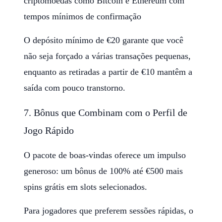
criptomoedas como Bitcoin e Ethereum com
tempos mínimos de confirmação
O depósito mínimo de €20 garante que você
não seja forçado a várias transações pequenas,
enquanto as retiradas a partir de €10 mantêm a
saída com pouco transtorno.
7. Bônus que Combinam com o Perfil de
Jogo Rápido
O pacote de boas‑vindas oferece um impulso
generoso: um bônus de 100% até €500 mais
spins grátis em slots selecionados.
Para jogadores que preferem sessões rápidas, o