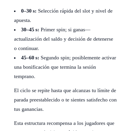
0–30 s:
Selección rápida del slot y nivel de
apuesta.
30–45 s:
Primer spin; si ganas—
actualización del saldo y decisión de detenerse
o continuar.
45–60 s:
Segundo spin; posiblemente activar
una bonificación que termina la sesión
temprano.
El ciclo se repite hasta que alcanzas tu límite de
parada preestablecido o te sientes satisfecho con
tus ganancias.
Esta estructura recompensa a los jugadores que