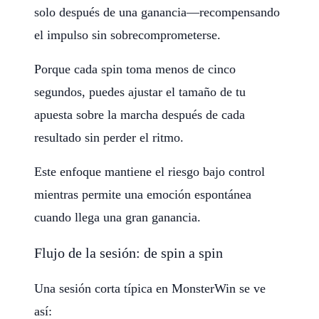
solo después de una ganancia—recompensando
el impulso sin sobrecomprometerse.
Porque cada spin toma menos de cinco
segundos, puedes ajustar el tamaño de tu
apuesta sobre la marcha después de cada
resultado sin perder el ritmo.
Este enfoque mantiene el riesgo bajo control
mientras permite una emoción espontánea
cuando llega una gran ganancia.
Flujo de la sesión: de spin a spin
Una sesión corta típica en MonsterWin se ve
así: