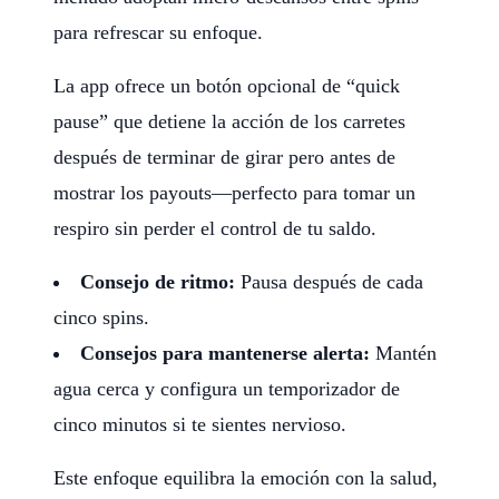
para refrescar su enfoque.
La app ofrece un botón opcional de “quick
pause” que detiene la acción de los carretes
después de terminar de girar pero antes de
mostrar los payouts—perfecto para tomar un
respiro sin perder el control de tu saldo.
Consejo de ritmo:
Pausa después de cada
cinco spins.
Consejos para mantenerse alerta:
Mantén
agua cerca y configura un temporizador de
cinco minutos si te sientes nervioso.
Este enfoque equilibra la emoción con la salud,