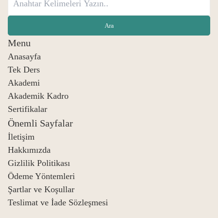
Menu
Anasayfa
Tek Ders
Akademi
Akademik Kadro
Sertifikalar
Önemli Sayfalar
İletişim
Hakkımızda
Gizlilik Politikası
Ödeme Yöntemleri
Şartlar ve Koşullar
Teslimat ve İade Sözleşmesi