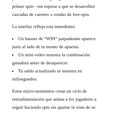
primer spin—sin esperar a que se desarrollen
cascadas de carretes o rondas de free‑spin.
La interfaz refleja esta inmediatez:
Un banner de “WIN” parpadeante aparece
justo al lado de tu monto de apuesta.
Un mini‑video muestra la combinación
ganadora antes de desaparecer.
Tu saldo actualizado se muestra en
milisegundos.
Estos micro‑momentos crean un ciclo de
retroalimentación que anima a los jugadores a
seguir haciendo spin sin apartar la vista de su