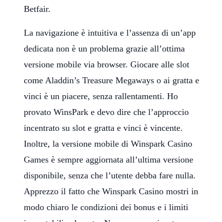
Betfair.
La navigazione è intuitiva e l’assenza di un’app
dedicata non è un problema grazie all’ottima
versione mobile via browser. Giocare alle slot
come Aladdin’s Treasure Megaways o ai gratta e
vinci è un piacere, senza rallentamenti. Ho
provato WinsPark e devo dire che l’approccio
incentrato su slot e gratta e vinci è vincente.
Inoltre, la versione mobile di Winspark Casino
Games è sempre aggiornata all’ultima versione
disponibile, senza che l’utente debba fare nulla.
Apprezzo il fatto che Winspark Casino mostri in
modo chiaro le condizioni dei bonus e i limiti