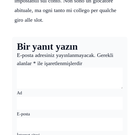
impostabili sul conto. Non sono un giocatore
abituale, ma ogni tanto mi collego per qualche
giro alle slot.
Bir yanıt yazın
E-posta adresiniz yayınlanmayacak.
Gerekli
alanlar
*
ile işaretlenmişlerdir
Ad
E-posta