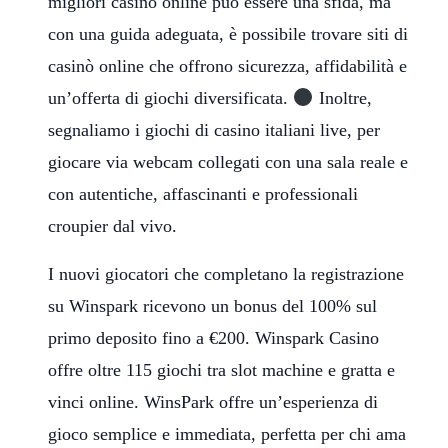
migliori casinò online può essere una sfida, ma
con una guida adeguata, è possibile trovare siti di
casinò online che offrono sicurezza, affidabilità e
un’offerta di giochi diversificata.
Inoltre,
segnaliamo i giochi di casino italiani live, per
giocare via webcam collegati con una sala reale e
con autentiche, affascinanti e professionali
croupier dal vivo.
I nuovi giocatori che completano la registrazione
su Winspark ricevono un bonus del 100% sul
primo deposito fino a €200. Winspark Casino
offre oltre 115 giochi tra slot machine e gratta e
vinci online. WinsPark offre un’esperienza di
gioco semplice e immediata, perfetta per chi ama