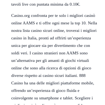
tavoli live con puntata minima da 0.10€.
Casino.org confronta per te solo i migliori casinò
online AAMS e ti offre ogni mese la top 10. Nella
nostra lista casino sicuri online, troverai i migliori
casino in Italia, pronti ad offrirti un’esperienza
unica per giocare sia per divertimento che con
soldi veri. I casino stranieri non AAMS sono
un’alternativa per gli amanti di giochi virtuali
online che sono alla ricerca di opzioni di gioco
diverse rispetto ai casino sicuri italiani. 888
Casino ha una delle migliori piattaforme mobile,
offrendo un’esperienza di gioco fluida e
coinvolgente su smartphone e tablet. Scegliere i