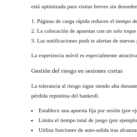
está optimizada para visitas breves sin desorden
Páginas de carga rápida reducen el tiempo de
La colocación de apuestas con un solo toque 
Las notificaciones push te alertan de nuevas
La experiencia móvil es especialmente atractiv
Gestión del riesgo en sesiones cortas
La tolerancia al riesgo sigue siendo alta duran
pérdida repentina del bankroll.
Establece una apuesta fija por sesión (por 
Limita el tiempo total de juego (por ejempl
Utiliza funciones de auto‑salida tras alcan