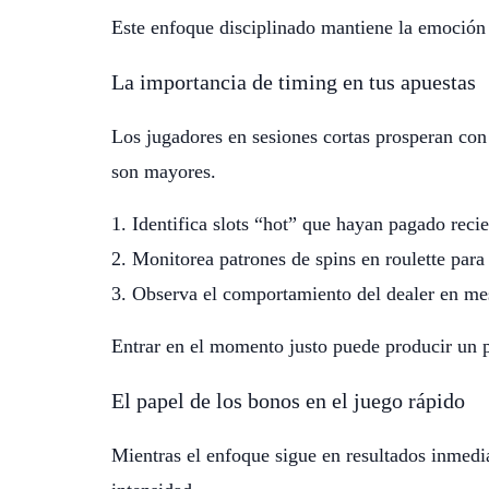
Este enfoque disciplinado mantiene la emoción 
La importancia de timing en tus apuestas
Los jugadores en sesiones cortas prosperan co
son mayores.
Identifica slots “hot” que hayan pagado reci
Monitorea patrones de spins en roulette para 
Observa el comportamiento del dealer en mesa
Entrar en el momento justo puede producir un p
El papel de los bonos en el juego rápido
Mientras el enfoque sigue en resultados inmedi