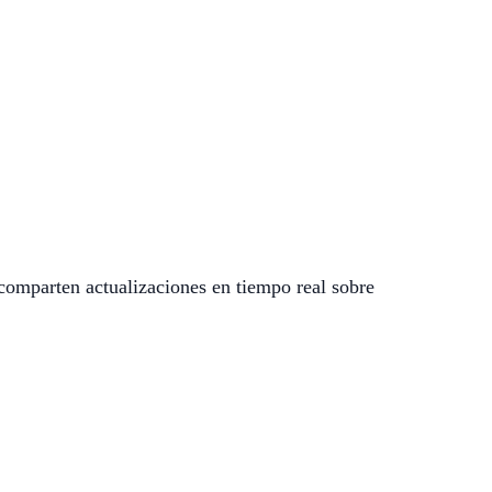
omparten actualizaciones en tiempo real sobre