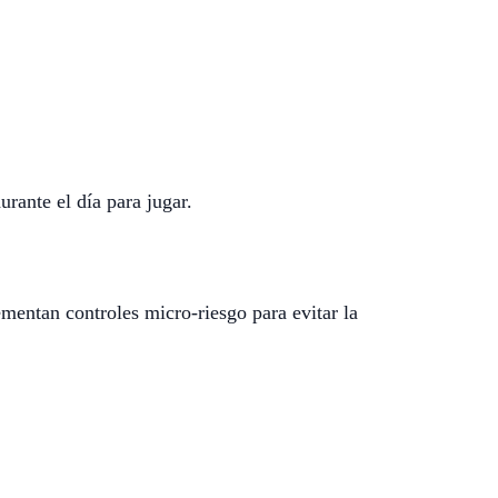
rante el día para jugar.
ementan controles micro‑riesgo para evitar la