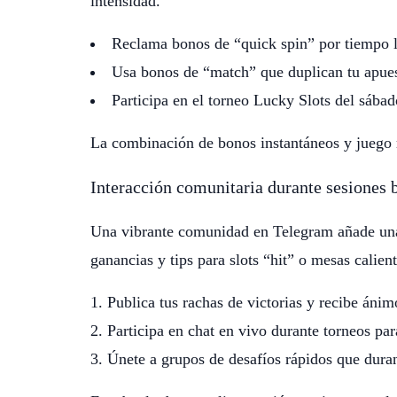
intensidad.
Reclama bonos de “quick spin” por tiempo li
Usa bonos de “match” que duplican tu apuest
Participa en el torneo Lucky Slots del sába
La combinación de bonos instantáneos y juego r
Interacción comunitaria durante sesiones 
Una vibrante comunidad en Telegram añade una 
ganancias y tips para slots “hit” o mesas calient
Publica tus rachas de victorias y recibe ánim
Participa en chat en vivo durante torneos par
Únete a grupos de desafíos rápidos que dura