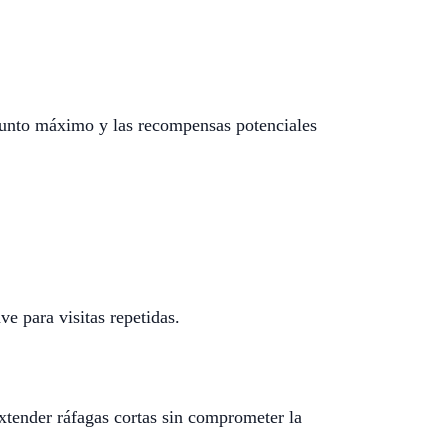
punto máximo y las recompensas potenciales
e para visitas repetidas.
xtender ráfagas cortas sin comprometer la