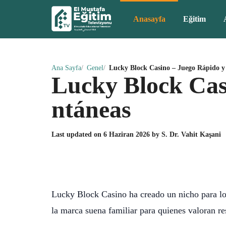
Anasayfa
Eğitim
Ana Sayfa
Genel
Lucky Block Casino – Juego Rápido y
Lucky Block Cas
ntáneas
Last updated on
6 Haziran 2026
by
S. Dr. Vahit Kaşani
Lucky Block Casino ha creado un nicho para los
la marca suena familiar para quienes valoran r