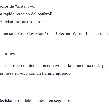
olos de “instant win”.
 rápida rotación del bankroll.
inician tras una sola ronda.
anuncian “Fast‑Play Slots” o “30‑Second Wins”. Estos están s
cisiones
ienes prefieren interacción en vivo sin la monotonía de largos
una mesa en vivo con un horario ajustado.
.
ecisiones de doble apuesta en segundos.