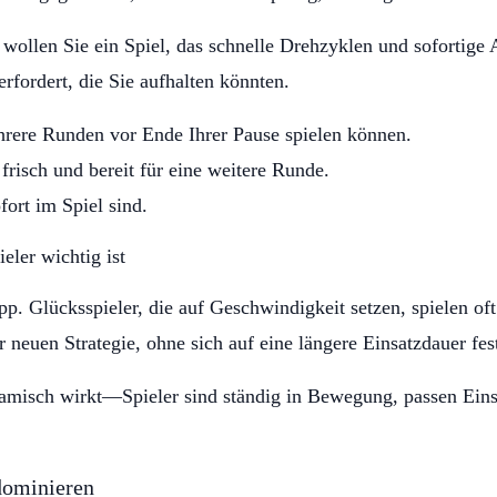
, wollen Sie ein Spiel, das schnelle Drehzyklen und sofortig
rfordert, die Sie aufhalten könnten.
hrere Runden vor Ende Ihrer Pause spielen können.
risch und bereit für eine weitere Runde.
fort im Spiel sind.
ler wichtig ist
napp. Glücksspieler, die auf Geschwindigkeit setzen, spielen o
neuen Strategie, ohne sich auf eine längere Einsatzdauer fes
namisch wirkt—Spieler sind ständig in Bewegung, passen Eins
dominieren