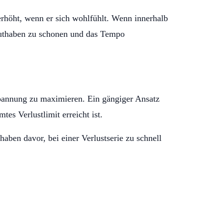
 erhöht, wenn er sich wohlfühlt. Wenn innerhalb
 Guthaben zu schonen und das Tempo
 Spannung zu maximieren. Ein gängiger Ansatz
es Verlustlimit erreicht ist.
aben davor, bei einer Verlustserie zu schnell