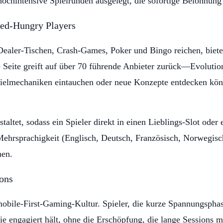
, hochintensive Spielrunden ausgelegt, die sofortige Belohnung
eed‑Hungry Players
-Dealer-Tischen, Crash-Games, Poker und Bingo reichen, biete
Seite greift auf über 70 führende Anbieter zurück—Evolutio
ielmechaniken eintauchen oder neue Konzepte entdecken könn
estaltet, sodass ein Spieler direkt in einen Lieblings-Slot ode
hrsprachigkeit (Englisch, Deutsch, Französisch, Norwegisch,
hen.
ions
mobile‑First-Gaming-Kultur. Spieler, die kurze Spannungsph
ie engagiert hält, ohne die Erschöpfung, die lange Sessions m