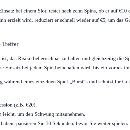
Einsatz bei einem Slot, testet nach zehn Spins, ob er auf €10
nn erzielt wird, reduziert er schnell wieder auf €5, um das
 Treffer
e ist, das Risiko beherrschbar zu halten und gleichzeitig die
 Einsatz bei jedem Spin beibehalten wird, bis ein vorbestimmt
g während eines einzelnen Spiel-„Burst“s und schützt Ihr Guth
ession (z.B. €20).
nn leicht, um den Schwung mitzunehmen.
 haben, pausieren Sie 30 Sekunden, bevor Sie weiter spielen.