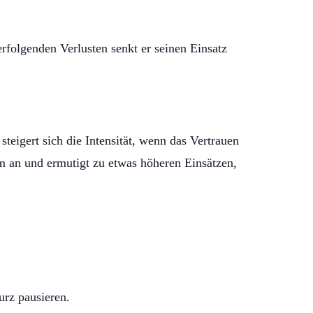
erfolgenden Verlusten senkt er seinen Einsatz
eigert sich die Intensität, wenn das Vertrauen
um an und ermutigt zu etwas höheren Einsätzen,
urz pausieren.