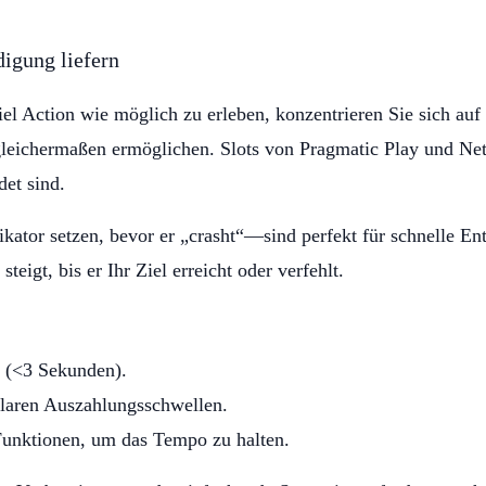
.
digung liefern
iel Action wie möglich zu erleben, konzentrieren Sie sich auf
e gleichermaßen ermöglichen. Slots von Pragmatic Play und Ne
det sind.
tor setzen, bevor er „crasht“—sind perfekt für schnelle Ents
eigt, bis er Ihr Ziel erreicht oder verfehlt.
n (<3 Sekunden).
klaren Auszahlungsschwellen.
Funktionen, um das Tempo zu halten.