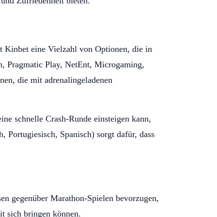
 und Zufriedenheit bieten.
t Kinbet eine Vielzahl von Optionen, die in
n, Pragmatic Play, NetEnt, Microgaming,
en, die mit adrenalingeladenen
r eine schnelle Crash-Runde einsteigen kann,
 Portugiesisch, Spanisch) sorgt dafür, dass
asen gegenüber Marathon‑Spielen bevorzugen,
it sich bringen können.