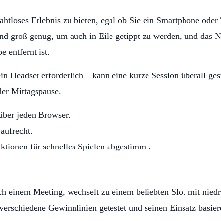
nahtloses Erlebnis zu bieten, egal ob Sie ein Smartphone ode
 sind groß genug, um auch in Eile getippt zu werden, und das N
 entfernt ist.
 Headset erforderlich—kann eine kurze Session überall gest
der Mittagspause.
ber jeden Browser.
 aufrecht.
ktionen für schnelles Spielen abgestimmt.
ch einem Meeting, wechselt zu einem beliebten Slot mit niedr
 verschiedene Gewinnlinien getestet und seinen Einsatz basi