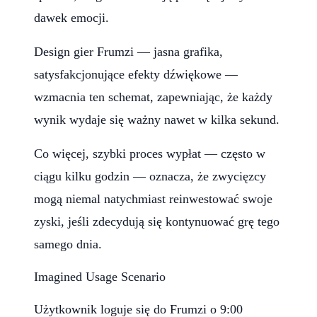
dawek emocji.
Design gier Frumzi — jasna grafika,
satysfakcjonujące efekty dźwiękowe —
wzmacnia ten schemat, zapewniając, że każdy
wynik wydaje się ważny nawet w kilka sekund.
Co więcej, szybki proces wypłat — często w
ciągu kilku godzin — oznacza, że zwycięzcy
mogą niemal natychmiast reinwestować swoje
zyski, jeśli zdecydują się kontynuować grę tego
samego dnia.
Imagined Usage Scenario
Użytkownik loguje się do Frumzi o 9:00