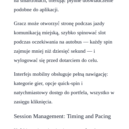
na smartfonach, oferując płynne doświadczenie
podobne do aplikacji.
Gracz może otworzyć stronę podczas jazdy
komunikacją miejską, szybko spinować slot
podczas oczekiwania na autobus — każdy spin
zajmuje mniej niż dziesięć sekund — i
wylogować się przed dotarciem do celu.
Interfejs mobilny obsługuje pełną nawigację:
kategorie gier, opcje quick‑spin i
natychmiastowy dostęp do portfela, wszystko w
zasięgu kliknięcia.
Session Management: Timing and Pacing