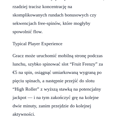
rzadziej tracisz koncentrację na
skomplikowanych rundach bonusowych czy
sekwencjach free‑spinów, które mogłyby
spowolnić flow.
Typical Player Experience
Gracz może uruchomić mobilną stronę podczas
lunchu, szybko spinować slot “Fruit Frenzy” za
€5 na spin, osiągnąć umiarkowaną wygraną po
pięciu spinach, a następnie przejść do slotu
“High Roller” z wyższą stawką na potencjalny
jackpot — i na tym zakończyć grę na kolejne
dwie minuty, zanim przejdzie do kolejnej
aktywności.