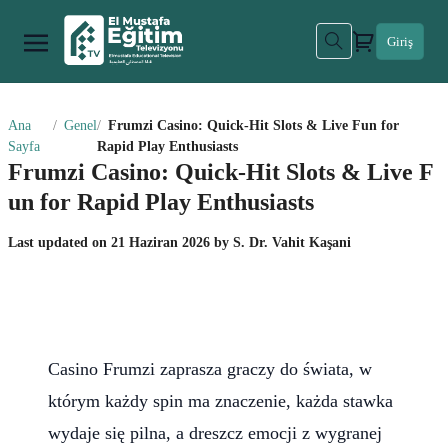
Giriş
Ana
Genel
Frumzi Casino: Quick‑Hit Slots & Live Fun for
Sayfa
Rapid Play Enthusiasts
Frumzi Casino: Quick‑Hit Slots & Live F
un for Rapid Play Enthusiasts
Last updated on
21 Haziran 2026
by
S. Dr. Vahit Kaşani
Casino Frumzi zaprasza graczy do świata, w
którym każdy spin ma znaczenie, każda stawka
wydaje się pilna, a dreszcz emocji z wygranej