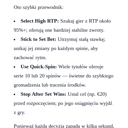
Oto szybki przewodnik:
Select High RTP:
Szukaj gier z RTP około
95%+; oferują one bardziej stabilne zwroty.
Stick to Set Bet:
Utrzymuj stałą stawkę;
unikaj jej zmiany po każdym spinie, aby
zachować rytm.
Use Quick‑Spin:
Wiele tytułów oferuje
serie 10 lub 20 spinów — świetne do szybkiego
gromadzenia lub tracenia środków.
Stop After Set Wins:
Ustal cel (np. €20)
przed rozpoczęciem; po jego osiągnięciu wyjdź
z gry.
Ponieważ każda decyzja zapada w kilka sekund,