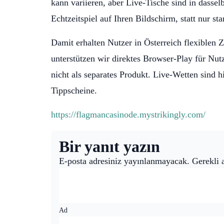
kann variieren, aber Live-Tische sind in dass
Echtzeitspiel auf Ihren Bildschirm, statt nur s
Damit erhalten Nutzer in Österreich flexiblen
unterstützen wir direktes Browser-Play für Nutz
nicht als separates Produkt. Live-Wetten sind 
Tippscheine.
https://flagmancasinode.mystrikingly.com/
Bir yanıt yazın
E-posta adresiniz yayınlanmayacak.
Gerekli 
Ad