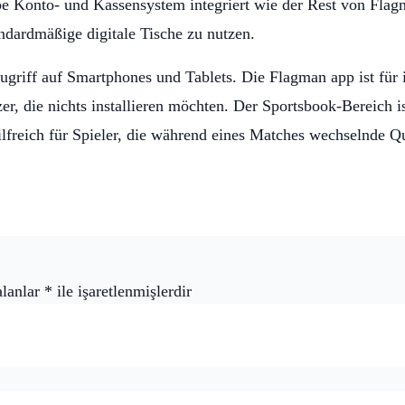
elbe Konto- und Kassensystem integriert wie der Rest von Fla
tandardmäßige digitale Tische zu nutzen.
 Zugriff auf Smartphones und Tablets. Die Flagman app ist fü
er, die nichts installieren möchten. Der Sportsbook-Bereich i
hilfreich für Spieler, die während eines Matches wechselnde 
alanlar
*
ile işaretlenmişlerdir