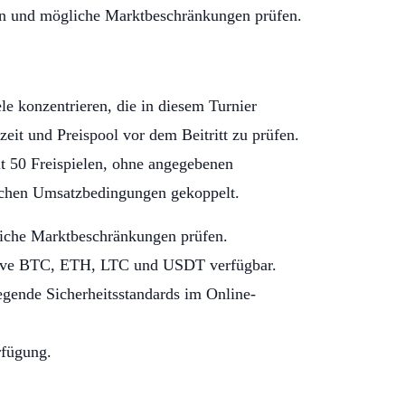
ten und mögliche Marktbeschränkungen prüfen.
le konzentrieren, die in diesem Turnier
zeit und Preispool vor dem Beitritt zu prüfen.
 50 Freispielen, ohne angegebenen
lichen Umsatzbedingungen gekoppelt.
gliche Marktbeschränkungen prüfen.
lusive BTC, ETH, LTC und USDT verfügbar.
legende Sicherheitsstandards im Online-
rfügung.