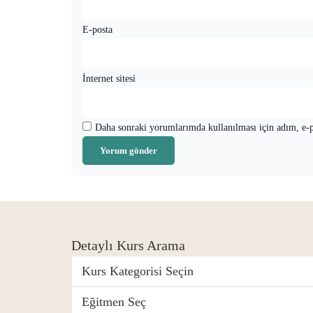
E-posta
İnternet sitesi
Daha sonraki yorumlarımda kullanılması için adım, e-po
Detaylı Kurs Arama