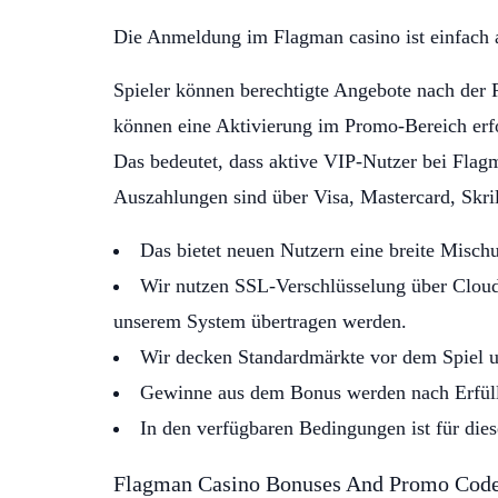
Die Anmeldung im Flagman casino ist einfach au
Spieler können berechtigte Angebote nach der 
können eine Aktivierung im Promo-Bereich erf
Das bedeutet, dass aktive VIP-Nutzer bei Flag
Auszahlungen sind über Visa, Mastercard, Skr
Das bietet neuen Nutzern eine breite Misc
Wir nutzen SSL-Verschlüsselung über Cloud
unserem System übertragen werden.
Wir decken Standardmärkte vor dem Spiel un
Gewinne aus dem Bonus werden nach Erfüll
In den verfügbaren Bedingungen ist für di
Flagman Casino Bonuses And Promo Cod