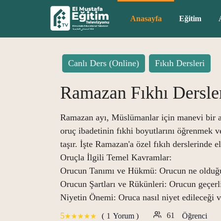
Anasayfa
Eğitim
Canlı Ders (Online)
Fıkıh Dersleri
Ramazan Fıkhı Dersle
Ramazan ayı, Müslümanlar için manevi bir a
oruç ibadetinin fıkhi boyutlarını öğrenmek
taşır. İşte Ramazan'a özel fıkıh derslerinde e
Oruçla İlgili Temel Kavramlar:
Orucun Tanımı ve Hükmü: Orucun ne olduğu, 
Orucun Şartları ve Rükünleri: Orucun geçerli 
Niyetin Önemi: Oruca nasıl niyet edileceği v
5
61
1
(
Yorum )
Öğrenci