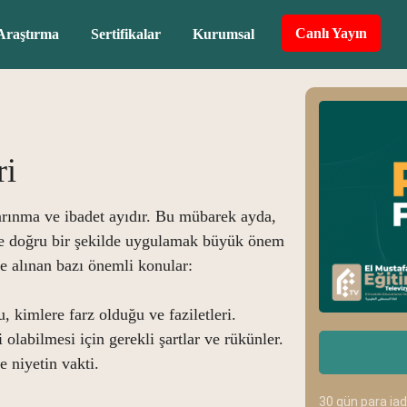
Canlı Yayın
Araştırma
Sertifikalar
Kurumsal
ri
rınma ve ibadet ayıdır. Bu mübarek ayda,
 ve doğru bir şekilde uygulamak büyük önem
le alınan bazı önemli konular:
kimlere farz olduğu ve faziletleri.
olabilmesi için gerekli şartlar ve rükünler.
e niyetin vakti.
30 gün para ia