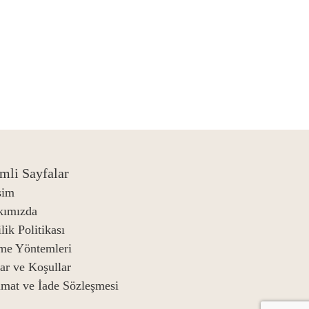
mli Sayfalar
işim
kımızda
lik Politikası
me Yöntemleri
lar ve Koşullar
imat ve İade Sözleşmesi