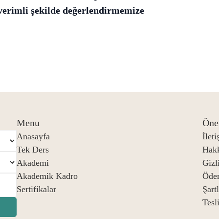
erimli şekilde değerlendirmemize
Menu
Öne
Anasayfa
İlet
Tek Ders
Hak
Akademi
Gizli
Akademik Kadro
Öde
Sertifikalar
Şart
Tesl