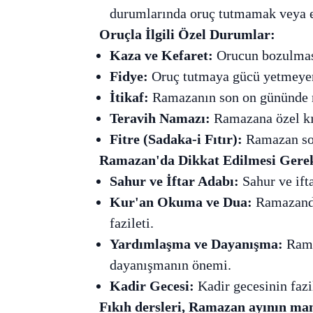
durumlarında oruç tutmamak veya 
Oruçla İlgili Özel Durumlar:
Kaza ve Kefaret:
Orucun bozulmas
Fidye:
Oruç tutmaya gücü yetmeyen
İtikaf:
Ramazanın son on gününde m
Teravih Namazı:
Ramazana özel kı
Fitre (Sadaka-i Fıtır):
Ramazan son
Ramazan'da Dikkat Edilmesi Gerek
Sahur ve İftar Adabı:
Sahur ve ifta
Kur'an Okuma ve Dua:
Ramazanda
fazileti.
Yardımlaşma ve Dayanışma:
Rama
dayanışmanın önemi.
Kadir Gecesi:
Kadir gecesinin fazil
Fıkıh dersleri, Ramazan ayının man