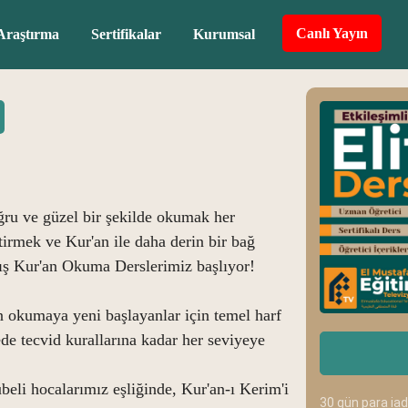
Canlı Yayın
Araştırma
Sertifikalar
Kurumsal
ğru ve güzel bir şekilde okumak her
rmek ve Kur'an ile daha derin bir bağ
mış Kur'an Okuma Derslerimiz başlıyor!
n okumaya yeni başlayanlar için temel harf
ede tecvid kurallarına kadar her seviyeye
li hocalarımız eşliğinde, Kur'an-ı Kerim'i
30 gün para ia