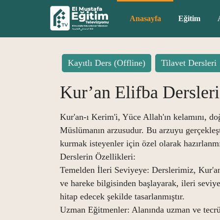
Anasayfa
Eğitim
Kayıtlı Ders (Offline)
Tilavet Dersleri
Kur’an Elifba Dersleri
Kur'an-ı Kerim'i, Yüce Allah'ın kelamını, do
Müslümanın arzusudur. Bu arzuyu gerçekleşti
kurmak isteyenler için özel olarak hazırlan
Derslerin Özellikleri:
Temelden İleri Seviyeye: Derslerimiz, Kur'a
ve hareke bilgisinden başlayarak, ileri seviy
hitap edecek şekilde tasarlanmıştır.
Uzman Eğitmenler: Alanında uzman ve tecrübe