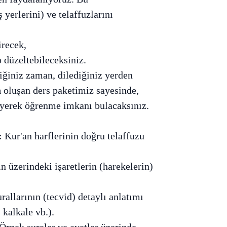
 yerlerini) ve telaffuzlarını
irecek,
 düzeltebileceksiniz.
iğiniz zaman, dilediğiniz yerden
n
oluşan ders paketimiz sayesinde,
leyerek öğrenme imkanı bulacaksınız.
:
Kur'an harflerinin doğru telaffuzu
n üzerindeki işaretlerin (harekelerin)
allarının (tecvid) detaylı anlatımı
 kalkale vb.).
Örnek sureler ve ayetler üzerinde