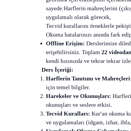
sayede:Harflerin mahreçlerini (çıkış
uygulamalı olarak görecek,
Tecvid kurallarını örneklerle pekişt
Okuma hatalarınızı anında fark edip
Offline Erişim:
Derslerimize diled
erişebilirsiniz. Toplam
22 videoda
kendi hızınızda ve tekrar tekrar iz
Ders İçeriği:
Harflerin Tanıtımı ve Mahreçleri
için temel bilgiler.
Harekeler ve Okunuşları:
Harfleri
okunuşları ve seslere etkisi.
Tecvid Kuralları:
Kur'an okuma kur
ve uygulamaları (idgam, izhar, ihfa,
Uygulamalı Okuma Çalışmaları: