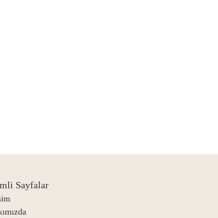
mli Sayfalar
işim
kımızda