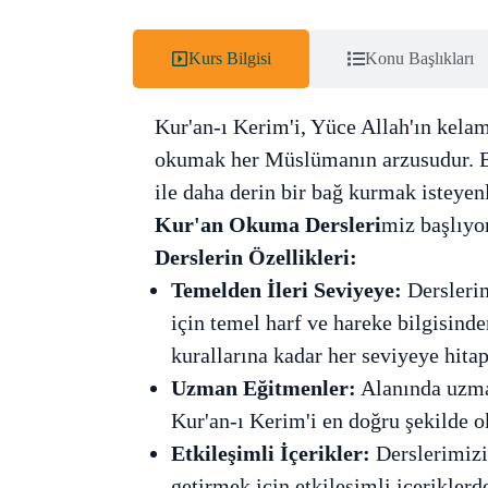
Kurs Bilgisi
Konu Başlıkları
Kur'an-ı Kerim'i, Yüce Allah'ın kelam
okumak her Müslümanın arzusudur. B
ile daha derin bir bağ kurmak isteyen
Kur'an Okuma Dersleri
miz başlıyo
Derslerin Özellikleri:
Temelden İleri Seviyeye:
Derslerim
için temel harf ve hareke bilgisinde
kurallarına kadar her seviyeye hitap
Uzman Eğitmenler:
Alanında uzman
Kur'an-ı Kerim'i en doğru şekilde 
Etkileşimli İçerikler:
Derslerimizi 
getirmek için etkileşimli içerikler