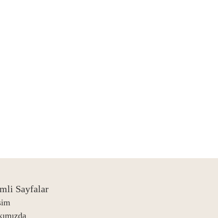
mli Sayfalar
işim
kımızda