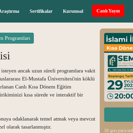
Canlı Yayın
Araştırma
Sertifikalar
Kurumsal
m Programları
isi
 isteyen ancak uzun süreli programlara vakit
Uluslararası El-Mustafa Üniversitesi'nin köklü
ırlanan Canlı Kısa Dönem Eğitim
irikiminizi kısa sürede ve interaktif bir
 konuya odaklanarak temel atmak veya mevcut
zel olarak tasarlanmıştır.
30 gün para ia