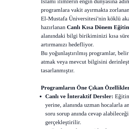
İslami ilimlerin engin dünyasına adı
programlara vakit ayırmakta zorlananla
El-Mustafa Üniversitesi'nin köklü a
hazırlanan
Canlı Kısa Dönem Eğiti
alanındaki bilgi birikiminizi kısa sür
artırmanızı hedefliyor.
Bu yoğunlaştırılmış programlar, beli
atmak veya mevcut bilgisini derinleşt
tasarlanmıştır.
Programların Öne Çıkan Özellikler
Canlı ve İnteraktif Dersler:
Eğitim
yerine, alanında uzman hocalarla an
soru sorup anında cevap alabileceğin
gerçekleştirilir.