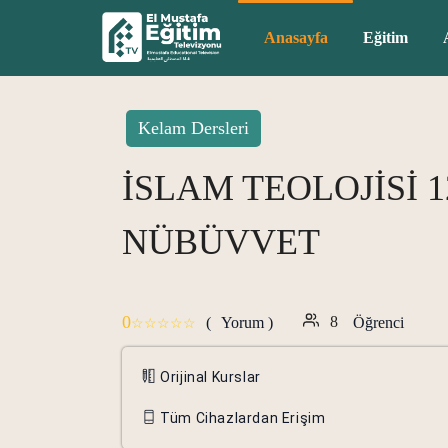
Anasayfa
Eğitim
Kelam Dersleri
İSLAM TEOLOJİSİ 1
NÜBÜVVET
0
8
(
Yorum )
Öğrenci
Orijinal Kurslar
Tüm Cihazlardan Erişim