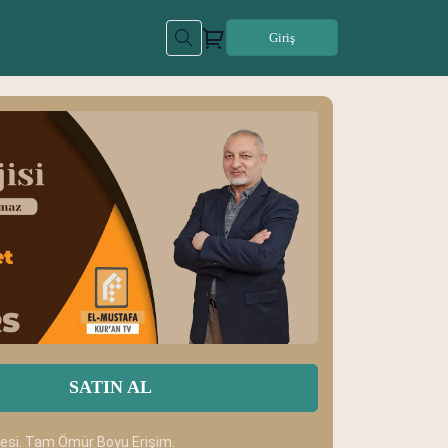
Giriş
SATIN AL
desi. Tam Ömür Boyu Erişim.