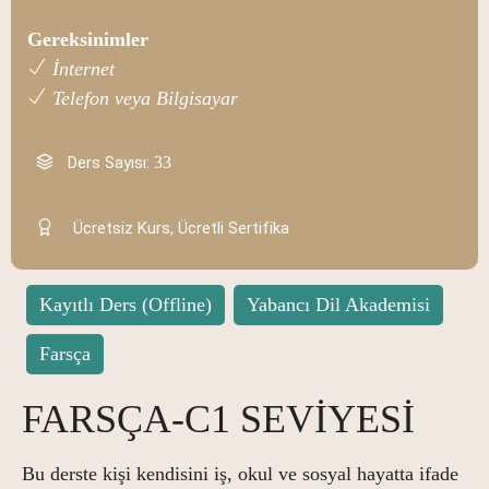
Gereksinimler
İnternet
Telefon veya Bilgisayar
Ders Sayısı:
33
Ücretsiz Kurs, Ücretli Sertifika
Kayıtlı Ders (Offline)
Yabancı Dil Akademisi
Farsça
FARSÇA-C1 SEVİYESİ
Bu derste kişi kendisini iş, okul ve sosyal hayatta ifade