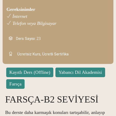
Gereksinimler
İnternet
Telefon veya Bilgisayar
Ders Sayısı:
23
Ücretsiz Kurs, Ücretli Sertifika
Kayıtlı Ders (Offline)
Yabancı Dil Akademisi
Farsça
FARSÇA-B2 SEVİYESİ
Bu derste daha karmaşık konuları tartışabilir, anlayıp