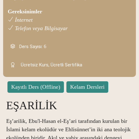
Gereksinimler
İnternet
Telefon veya Bilgisayar
Ders Sayısı:
6
Ücretsiz Kurs, Ücretli Sertifika
Kayıtlı Ders (Offline)
Kelam Dersleri
EŞARİLİK
Eş’arilik, Ebu'l-Hasan el-Eş’ari tarafından kurulan bir
İslami kelam ekolüdür ve Ehlisünnet’in iki ana teolojik
ekolünden biridir. Akıl ve vahiy arasındaki dengeyi