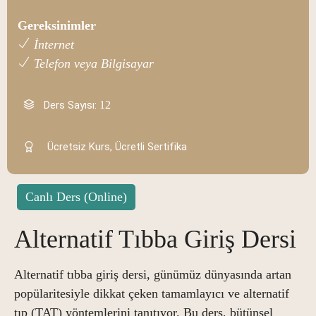
Gereksinimler
İnternet
Telefon veya Bilgisayar
Ders Sayısı:
12
Ücretsiz Kurs, Ücretli Sertifika
Canlı Ders (Online)
Alternatif Tıbba Giriş Dersi
Alternatif tıbba giriş dersi, günümüz dünyasında artan
popülaritesiyle dikkat çeken tamamlayıcı ve alternatif
tıp (TAT) yöntemlerini tanıtıyor. Bu ders, bütünsel