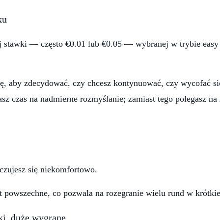
ku
j stawki — często €0.01 lub €0.05 — wybranej w trybie easy 
, aby zdecydować, czy chcesz kontynuować, czy wycofać się
z czas na nadmierne rozmyślanie; zamiast tego polegasz na 
 czujesz się niekomfortowo.
 powszechne, co pozwala na rozegranie wielu rund w krótkie
ki, duże wygrane