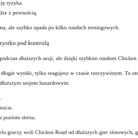
ję ryzyka.
ądze z pewnością.
oma, ale szybko opada po kilku rundach treningowych.
szystko pod kontrolą
odczas dłuższych sesji, ale dzięki szybkim rundom Chicken R
a długie wyniki, tylko reagujesz w czasie rzeczywistym. To 
ą dłuższym sesjom hazardowym.
.
zucia.
a poziom stresu.
ielu graczy woli Chicken Road od dłuższych gier slotowych,