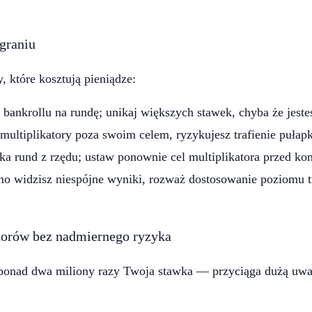
graniu
 które kosztują pieniądze:
ankrollu na rundę; unikaj większych stawek, chyba że jesteś
multiplikatory poza swoim celem, ryzykujesz trafienie pułapk
ilka rund z rzędu; ustaw ponownie cel multiplikatora przed ko
mo widzisz niespójne wyniki, rozważ dostosowanie poziomu t
torów bez nadmiernego ryzyka
onad dwa miliony razy Twoja stawka — przyciąga dużą uwagę