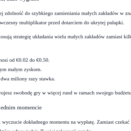
 jej zdolność do szybkiego zamieniania małych zakładów w z
a wczesny multiplikator przed dotarciem do ukrytej pułapki.
tosują strategię układania wielu małych zakładów zamiast kil
nosi od €0.02 do €0.50.
stym małym zyskom.
dwa miliony razy stawka.
ujesz swobodę gry w więcej rund w ramach swojego budżetu 
wiednim momencie
st wyczucie dokładnego momentu na wypłatę. Zamiast czekać 