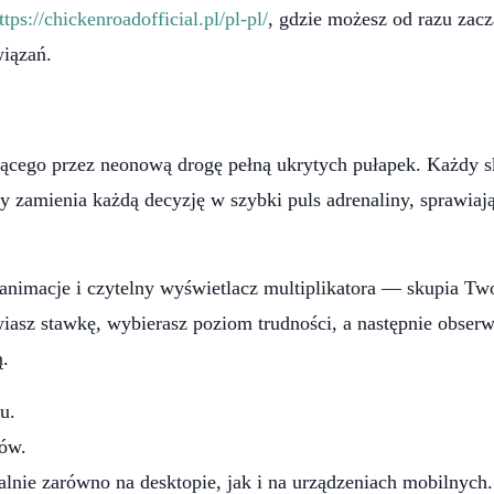
ttps://chickenroadofficial.pl/pl-pl/
, gdzie możesz od razu zac
iązań.
ego przez neonową drogę pełną ukrytych pułapek. Każdy sko
 gry zamienia każdą decyzję w szybki puls adrenaliny, sprawi
animacje i czytelny wyświetlacz multiplikatora — skupia Tw
iasz stawkę, wybierasz poziom trudności, a następnie obserwu
ą.
u.
nów.
alnie zarówno na desktopie, jak i na urządzeniach mobilnych.