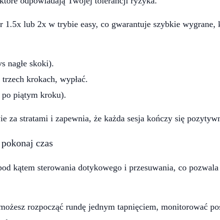
 które odpowiadają Twojej tolerancji ryzyka.
or 1.5x lub 2x w trybie easy, co gwarantuje szybkie wygrane,
vs nagłe skoki).
h trzech krokach, wypłać.
. po piątym kroku).
e za stratami i zapewnia, że każda sesja kończy się pozytywn
 pokonaj czas
pod kątem sterowania dotykowego i przesuwania, co pozwala
 możesz rozpocząć rundę jednym tapnięciem, monitorować post