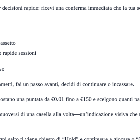
r decisioni rapide: ricevi una conferma immediata che la tua
assetto
 rapide sessioni
se
metti, fai un passo avanti, decidi di continuare o incassare.
stano una puntata da €0.01 fino a €150 e scelgono quanti pas
 muoversi di una casella alla volta—un’indicazione visiva che 
ogni salto ti viene chiesto di “Hold” e continuare a giocare o 