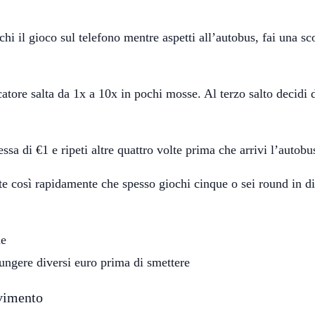
chi il gioco sul telefono mentre aspetti all’autobus, fai una s
plicatore salta da 1x a 10x in pochi mosse. Al terzo salto decid
ssa di €1 e ripeti altre quattro volte prima che arrivi l’autobu
e così rapidamente che spesso giochi cinque o sei round in di
ne
ungere diversi euro prima di smettere
ovimento