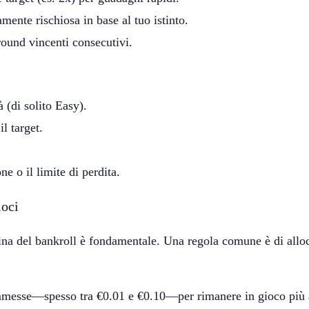
mente rischiosa in base al tuo istinto.
round vincenti consecutivi.
à (di solito Easy).
l target.
ne o il limite di perdita.
loci
plina del bankroll è fondamentale. Una regola comune è di all
commesse—spesso tra €0.01 e €0.10—per rimanere in gioco più a