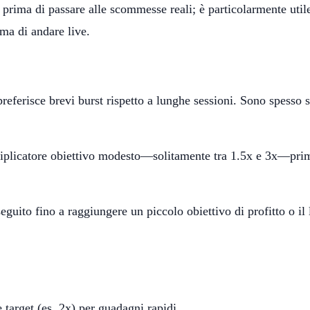
 prima di passare alle scommesse reali; è particolarmente util
ima di andare live.
preferisce brevi burst rispetto a lunghe sessioni. Sono spesso
ltiplicatore obiettivo modesto—solitamente tra 1.5x e 3x—pr
eguito fino a raggiungere un piccolo obiettivo di profitto o il 
 target (es. 2x) per guadagni rapidi.