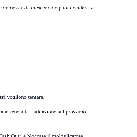
 scommessa sta crescendo e puoi decidere se
si vogliono tentare.
mantiene alta l’attenzione sul prossimo
“Cash Out” e bloccare il moltiplicatore