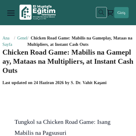
Giriş
Ana
Genel
Chicken Road Game: Mabilis na Gameplay, Mataas na
Sayfa
Multipliers, at Instant Cash Outs
Chicken Road Game: Mabilis na Gamepl
ay, Mataas na Multipliers, at Instant Cash
Outs
Last updated on
24 Haziran 2026
by
S. Dr. Vahit Kaşani
Tungkol sa Chicken Road Game: Isang
Mabilis na Pagsusuri