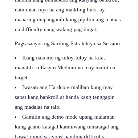
natutunan niya na ang maikling burst ay
maaaring mapanganib kung pipiliin ang mataas
na difficulty nang walang pag-iingat.
Pagsasaayos ng Sariling Estratehiya sa Session
Kung nais mo ng tuloy-tuloy na kita,
manatili sa Easy o Medium na may maliit na
target.
Iwasan ang Hardcore maliban kung may
sapat kang bankroll at handa kang tanggapin
ang madalas na talo.
Gamitin ang demo mode upang malaman
kung gaano katagal karaniwang tumatagal ang
bawat round sa iyong napiling difficulty.