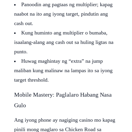
Panoodin ang pagtaas ng multiplier; kapag
naabot na ito ang iyong target, pindutin ang
cash out.
Kung huminto ang multiplier o bumaba,
isaalang-alang ang cash out sa huling ligtas na
punto.
Huwag maghintay ng “extra” na jump
maliban kung malinaw na lampas ito sa iyong
target threshold.
Mobile Mastery: Paglalaro Habang Nasa
Gulo
Ang iyong phone ay nagiging casino mo kapag
pinili mong maglaro sa Chicken Road sa