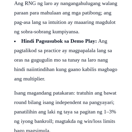
Ang RNG ng laro ay nangangahulugang walang
paraan para mahulaan ang mga patibong; ang
pag-asa lang sa intuition ay maaaring magdulot
ng sobra-sobrang kumpiyansa.
Hindi Pagsusubok sa Demo Play:
Ang
pagtalikod sa practice ay magpapalala lang sa
oras na gugugulin mo sa tunay na laro nang
hindi naiintindihan kung gaano kabilis magbago
ang multiplier.
Isang magandang patakaran: tratuhin ang bawat
round bilang isang independent na pangyayari;
panatilihin ang laki ng taya sa pagitan ng 1–3%
ng iyong bankroll; magtakda ng win/loss limits
bago magsimula.