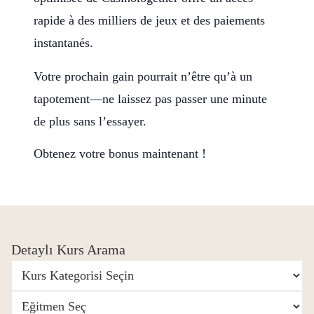
rapide à des milliers de jeux et des paiements
instantanés.
Votre prochain gain pourrait n’être qu’à un
tapotement—ne laissez pas passer une minute
de plus sans l’essayer.
Obtenez votre bonus maintenant !
Detaylı Kurs Arama