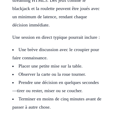
streaming HTML5. Des jeux comme le
blackjack et la roulette peuvent être joués avec
un minimum de latence, rendant chaque
décision immédiate.
Une session en direct typique pourrait inclure :
Une brève discussion avec le croupier pour
faire connaissance.
Placer une petite mise sur la table.
Observer la carte ou la roue tourner.
Prendre une décision en quelques secondes
—tirer ou rester, miser ou se coucher.
Terminer en moins de cinq minutes avant de
passer à autre chose.