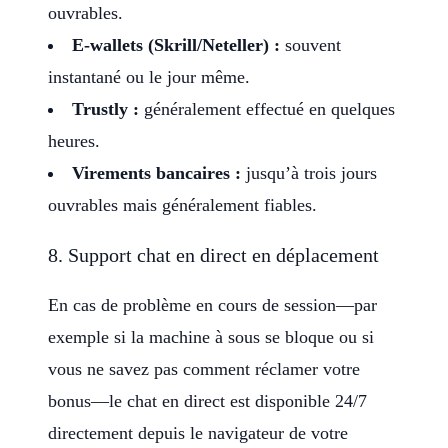
ouvrables.
E‑wallets (Skrill/Neteller) :
souvent
instantané ou le jour même.
Trustly :
généralement effectué en quelques
heures.
Virements bancaires :
jusqu’à trois jours
ouvrables mais généralement fiables.
8. Support chat en direct en déplacement
En cas de problème en cours de session—par
exemple si la machine à sous se bloque ou si
vous ne savez pas comment réclamer votre
bonus—le chat en direct est disponible 24/7
directement depuis le navigateur de votre