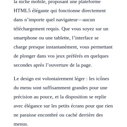
la niche mobile, proposant une plateforme
HTML5 élégante qui fonctionne directement
dans n’importe quel navigateur—aucun
téléchargement requis. Que vous soyez sur un
smartphone ou une tablette, l’interface se
charge presque instantanément, vous permettant
de plonger dans vos jeux préférés en quelques
secondes après l’ouverture de la page.
Le design est volontairement léger : les icônes
du menu sont suffisamment grandes pour une
précision au pouce, et la disposition se replie
avec élégance sur les petits écrans pour que rien
ne paraisse encombré ou caché derrière des
menus.