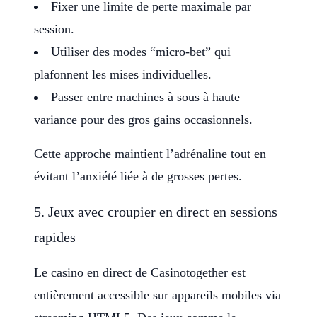
Fixer une limite de perte maximale par
session.
Utiliser des modes “micro‑bet” qui
plafonnent les mises individuelles.
Passer entre machines à sous à haute
variance pour des gros gains occasionnels.
Cette approche maintient l’adrénaline tout en
évitant l’anxiété liée à de grosses pertes.
5. Jeux avec croupier en direct en sessions
rapides
Le casino en direct de Casinotogether est
entièrement accessible sur appareils mobiles via