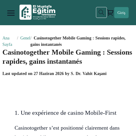
Giriş
Ana
Genel
Casinotogether Mobile Gaming : Sessions rapides,
Sayfa
gains instantanés
Casinotogether Mobile Gaming : Sessions
rapides, gains instantanés
Last updated on
27 Haziran 2026
by
S. Dr. Vahit Kaşani
1. Une expérience de casino Mobile‑First
Casinotogether s’est positionné clairement dans