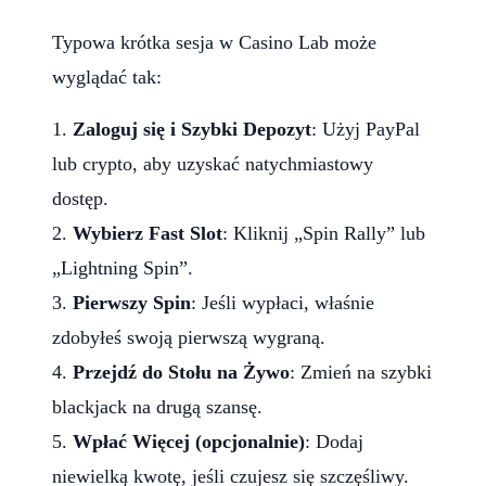
Typowa krótka sesja w Casino Lab może
wyglądać tak:
Zaloguj się i Szybki Depozyt
: Użyj PayPal
lub crypto, aby uzyskać natychmiastowy
dostęp.
Wybierz Fast Slot
: Kliknij „Spin Rally” lub
„Lightning Spin”.
Pierwszy Spin
: Jeśli wypłaci, właśnie
zdobyłeś swoją pierwszą wygraną.
Przejdź do Stołu na Żywo
: Zmień na szybki
blackjack na drugą szansę.
Wpłać Więcej (opcjonalnie)
: Dodaj
niewielką kwotę, jeśli czujesz się szczęśliwy.