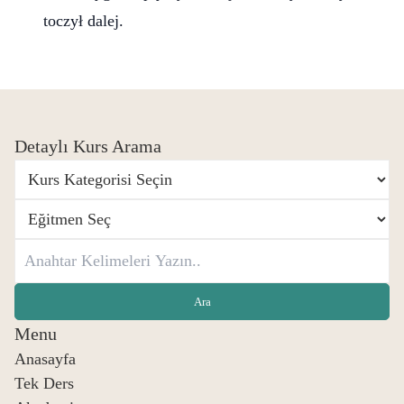
toczył dalej.
Detaylı Kurs Arama
Menu
Anasayfa
Tek Ders