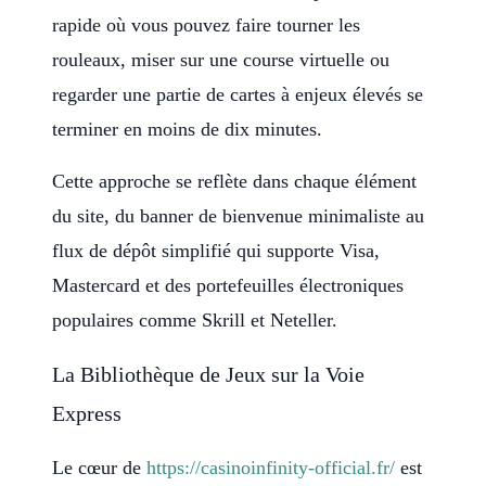
rapide où vous pouvez faire tourner les
rouleaux, miser sur une course virtuelle ou
regarder une partie de cartes à enjeux élevés se
terminer en moins de dix minutes.
Cette approche se reflète dans chaque élément
du site, du banner de bienvenue minimaliste au
flux de dépôt simplifié qui supporte Visa,
Mastercard et des portefeuilles électroniques
populaires comme Skrill et Neteller.
La Bibliothèque de Jeux sur la Voie
Express
Le cœur de
https://casinoinfinity-official.fr/
est