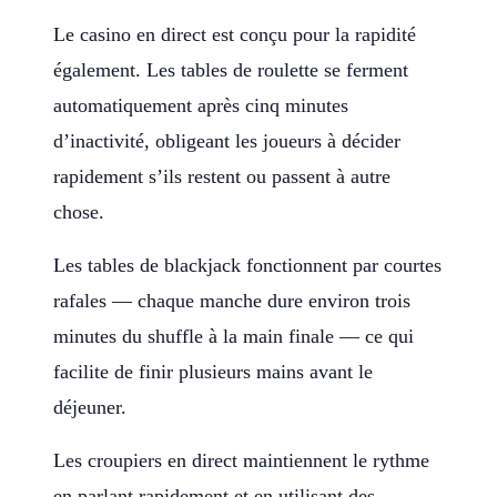
Le casino en direct est conçu pour la rapidité
également. Les tables de roulette se ferment
automatiquement après cinq minutes
d’inactivité, obligeant les joueurs à décider
rapidement s’ils restent ou passent à autre
chose.
Les tables de blackjack fonctionnent par courtes
rafales — chaque manche dure environ trois
minutes du shuffle à la main finale — ce qui
facilite de finir plusieurs mains avant le
déjeuner.
Les croupiers en direct maintiennent le rythme
en parlant rapidement et en utilisant des