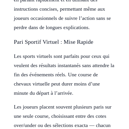
instructions concises, permettant même aux
joueurs occasionnels de suivre l’action sans se
perdre dans de longues explications.
Pari Sportif Virtuel : Mise Rapide
Les sports virtuels sont parfaits pour ceux qui
veulent des résultats instantanés sans attendre la
fin des événements réels. Une course de
chevaux virtuelle peut durer moins d’une
minute du départ à l’arrivée.
Les joueurs placent souvent plusieurs paris sur
une seule course, choisissant entre des cotes
over/under ou des sélections exacta — chacun