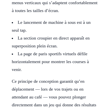
menus verticaux qui s’adaptent confortablement
à toutes les tailles d’écran.
Le lancement de machine à sous est à un
seul tap.
La section croupier en direct apparaît en
superposition plein écran.
La page de paris sportifs virtuels défile
horizontalement pour montrer les courses à
venir.
Ce principe de conception garantit qu’en
déplacement — lors de vos trajets ou en
attendant au café — vous pouvez plonger
directement dans un jeu qui donne des résultats