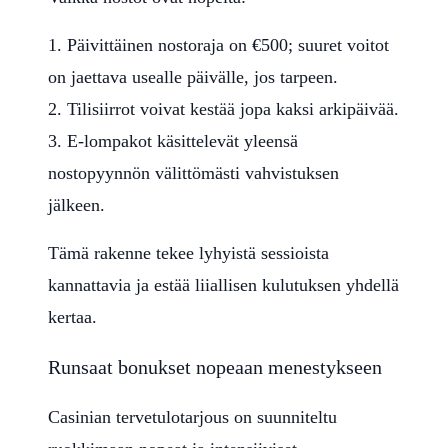
Päivittäinen nostoraja on €500; suuret voitot
on jaettava usealle päivälle, jos tarpeen.
Tilisiirrot voivat kestää jopa kaksi arkipäivää.
E‑lompakot käsittelevät yleensä
nostopyynnön välittömästi vahvistuksen
jälkeen.
Tämä rakenne tekee lyhyistä sessioista
kannattavia ja estää liiallisen kulutuksen yhdellä
kertaa.
Runsaat bonukset nopeaan menestykseen
Casinian tervetulotarjous on suunniteltu