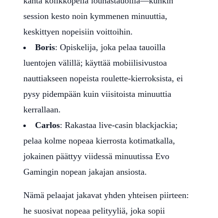
kahta kolikkopeliä lounastauoilla—kunkin
session kesto noin kymmenen minuuttia,
keskittyen nopeisiin voittoihin.
Boris
: Opiskelija, joka pelaa tauoilla
luentojen välillä; käyttää mobiilisivustoa
nauttiakseen nopeista roulette-kierroksista, ei
pysy pidempään kuin viisitoista minuuttia
kerrallaan.
Carlos
: Rakastaa live-casin blackjackia;
pelaa kolme nopeaa kierrosta kotimatkalla,
jokainen päättyy viidessä minuutissa Evo
Gamingin nopean jakajan ansiosta.
Nämä pelaajat jakavat yhden yhteisen piirteen:
he suosivat nopeaa pelityyliä, joka sopii