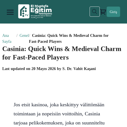
Giriş
Ana
Genel
Casinia: Quick Wins & Medieval Charm for
Sayfa
Fast‑Paced Players
Casinia: Quick Wins & Medieval Charm
for Fast‑Paced Players
Last updated on
20 Mayıs 2026
by
S. Dr. Vahit Kaşani
Jos etsit kasinoa, joka keskittyy välittömään
toimintaan ja nopeisiin voittoihin, Casinia
tarjoaa pelikokemuksen, joka on suunniteltu