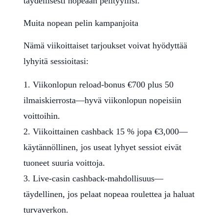
täydellisesti nopeaan pelityyliisi.
Muita nopean pelin kampanjoita
Nämä viikoittaiset tarjoukset voivat hyödyttää
lyhyitä sessioitasi:
Viikonlopun reload-bonus €700 plus 50
ilmaiskierrosta—hyvä viikonlopun nopeisiin
voittoihin.
Viikoittainen cashback 15 % jopa €3,000—
käytännöllinen, jos useat lyhyet sessiot eivät
tuoneet suuria voittoja.
Live-casin cashback-mahdollisuus—
täydellinen, jos pelaat nopeaa roulettea ja haluat
turvaverkon.