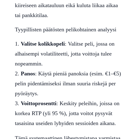
kiireiseen aikatauluun eikä kuluta liikaa aikaa
tai pankkitilaa.
Tyypillisten päätösten pelikohtainen analyysi
Valitse kolikkopeli
: Valitse peli, jossa on
alhaisempi volatiliteetti, jotta voittoja tulee
nopeammin.
Panos
: Käytä pieniä panoksia (esim. €1–€5)
pelin pidentämiseksi ilman suuria riskejä per
pyöräytys.
Voittoprosentti
: Keskity peleihin, joissa on
korkea RTP (yli 95 %), jotta voitot pysyvät
tasaisina useiden lyhyiden sessioiden aikana.
Tämä systemaattinen lähestymistapa varmistaa,