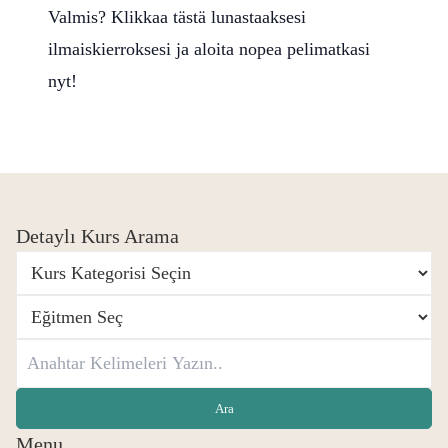
Valmis? Klikkaa tästä lunastaaksesi
ilmaiskierroksesi ja aloita nopea pelimatkasi
nyt!
Detaylı Kurs Arama
Menu