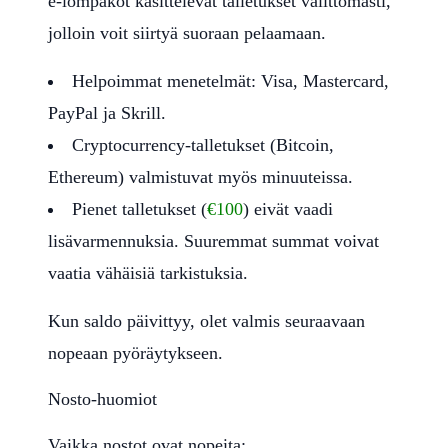
e‑lompakot käsittelevät talletukset välittömästi,
jolloin voit siirtyä suoraan pelaamaan.
Helpoimmat menetelmät: Visa, Mastercard,
PayPal ja Skrill.
Cryptocurrency-talletukset (Bitcoin,
Ethereum) valmistuvat myös minuuteissa.
Pienet talletukset (
€100
) eivät vaadi
lisävarmennuksia. Suuremmat summat voivat
vaatia vähäisiä tarkistuksia.
Kun saldo päivittyy, olet valmis seuraavaan
nopeaan pyöräytykseen.
Nosto‑huomiot
Vaikka nostot ovat nopeita: