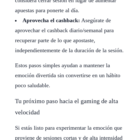
considera cerrar sesión en lugar de aumentar
apuestas para ponerte al día.
Aprovecha el cashback:
Asegúrate de
aprovechar el cashback diario/semanal para
recuperar parte de lo que apostaste,
independientemente de la duración de la sesión.
Estos pasos simples ayudan a mantener la
emoción divertida sin convertirse en un hábito
poco saludable.
Tu próximo paso hacia el gaming de alta
velocidad
Si estás listo para experimentar la emoción que
proviene de sesiones cortas y de alta intensidad