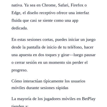
nativa. Ya sea en Chrome, Safari, Firefox o
Edge, el diseño receptivo ofrece una interfaz
fluida que casi se siente como una app
dedicada.
En estas sesiones cortas, puedes iniciar un juego
desde la pantalla de inicio de tu teléfono, hacer
una apuesta en dos toques y girar—luego pausar
o cerrar sesión en un momento sin perder el
progreso.
Cómo interactúan típicamente los usuarios
móviles durante sesiones rápidas
La mayoría de los jugadores móviles en BetPlay
tienden a: