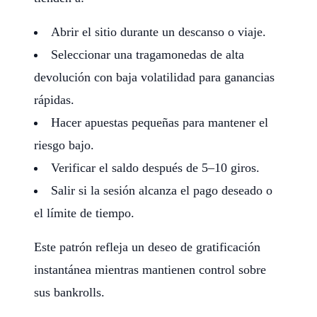
Abrir el sitio durante un descanso o viaje.
Seleccionar una tragamonedas de alta
devolución con baja volatilidad para ganancias
rápidas.
Hacer apuestas pequeñas para mantener el
riesgo bajo.
Verificar el saldo después de 5–10 giros.
Salir si la sesión alcanza el pago deseado o
el límite de tiempo.
Este patrón refleja un deseo de gratificación
instantánea mientras mantienen control sobre
sus bankrolls.