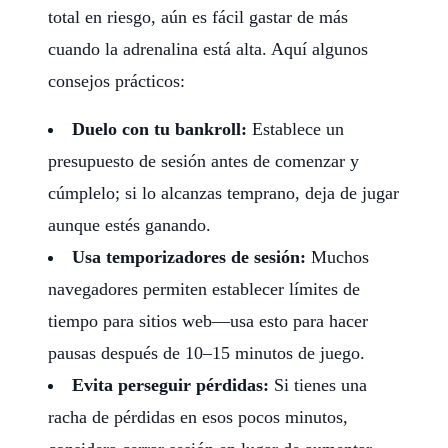
total en riesgo, aún es fácil gastar de más
cuando la adrenalina está alta. Aquí algunos
consejos prácticos:
Duelo con tu bankroll:
Establece un
presupuesto de sesión antes de comenzar y
cúmplelo; si lo alcanzas temprano, deja de jugar
aunque estés ganando.
Usa temporizadores de sesión:
Muchos
navegadores permiten establecer límites de
tiempo para sitios web—usa esto para hacer
pausas después de 10–15 minutos de juego.
Evita perseguir pérdidas:
Si tienes una
racha de pérdidas en esos pocos minutos,