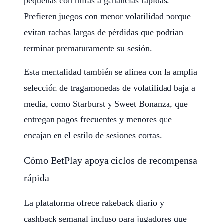
pequeñas con miras a ganancias rápidas.
Prefieren juegos con menor volatilidad porque
evitan rachas largas de pérdidas que podrían
terminar prematuramente su sesión.
Esta mentalidad también se alinea con la amplia
selección de tragamonedas de volatilidad baja a
media, como Starburst y Sweet Bonanza, que
entregan pagos frecuentes y menores que
encajan en el estilo de sesiones cortas.
Cómo BetPlay apoya ciclos de recompensa
rápida
La plataforma ofrece rakeback diario y
cashback semanal incluso para jugadores que