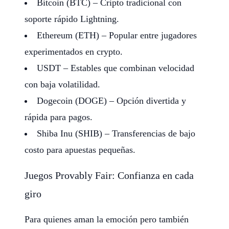
Bitcoin (BTC) – Cripto tradicional con
soporte rápido Lightning.
Ethereum (ETH) – Popular entre jugadores
experimentados en crypto.
USDT – Estables que combinan velocidad
con baja volatilidad.
Dogecoin (DOGE) – Opción divertida y
rápida para pagos.
Shiba Inu (SHIB) – Transferencias de bajo
costo para apuestas pequeñas.
Juegos Provably Fair: Confianza en cada
giro
Para quienes aman la emoción pero también