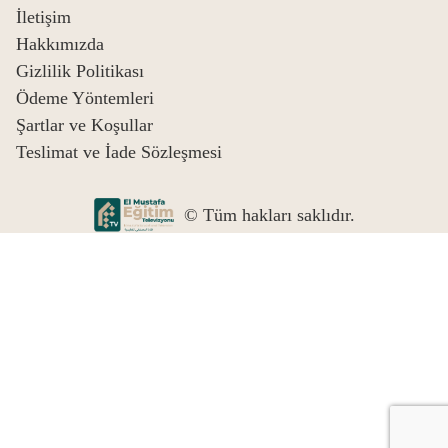
İletişim
Hakkımızda
Gizlilik Politikası
Ödeme Yöntemleri
Şartlar ve Koşullar
Teslimat ve İade Sözleşmesi
© Tüm hakları saklıdır.