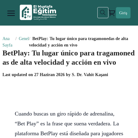
Giriş
Ana
Genel
BetPlay: Tu lugar único para tragamonedas de alta
Sayfa
velocidad y acción en vivo
BetPlay: Tu lugar único para tragamoned
as de alta velocidad y acción en vivo
Last updated on
27 Haziran 2026
by
S. Dr. Vahit Kaşani
Cuando buscas un giro rápido de adrenalina,
“Bet Play” es la frase que suena verdadera. La
plataforma BetPlay está diseñada para jugadores