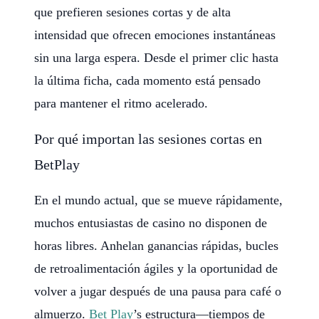
que prefieren sesiones cortas y de alta
intensidad que ofrecen emociones instantáneas
sin una larga espera. Desde el primer clic hasta
la última ficha, cada momento está pensado
para mantener el ritmo acelerado.
Por qué importan las sesiones cortas en
BetPlay
En el mundo actual, que se mueve rápidamente,
muchos entusiastas de casino no disponen de
horas libres. Anhelan ganancias rápidas, bucles
de retroalimentación ágiles y la oportunidad de
volver a jugar después de una pausa para café o
almuerzo.
Bet Play
’s estructura—tiempos de