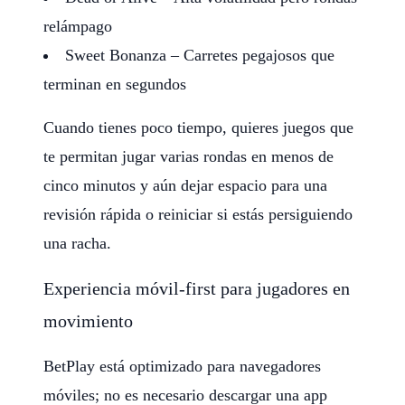
relámpago
Sweet Bonanza – Carretes pegajosos que
terminan en segundos
Cuando tienes poco tiempo, quieres juegos que
te permitan jugar varias rondas en menos de
cinco minutos y aún dejar espacio para una
revisión rápida o reiniciar si estás persiguiendo
una racha.
Experiencia móvil‑first para jugadores en
movimiento
BetPlay está optimizado para navegadores
móviles; no es necesario descargar una app