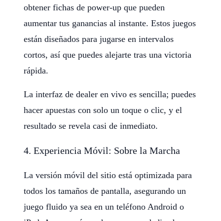
obtener fichas de power‑up que pueden
aumentar tus ganancias al instante. Estos juegos
están diseñados para jugarse en intervalos
cortos, así que puedes alejarte tras una victoria
rápida.
La interfaz de dealer en vivo es sencilla; puedes
hacer apuestas con solo un toque o clic, y el
resultado se revela casi de inmediato.
4. Experiencia Móvil: Sobre la Marcha
La versión móvil del sitio está optimizada para
todos los tamaños de pantalla, asegurando un
juego fluido ya sea en un teléfono Android o