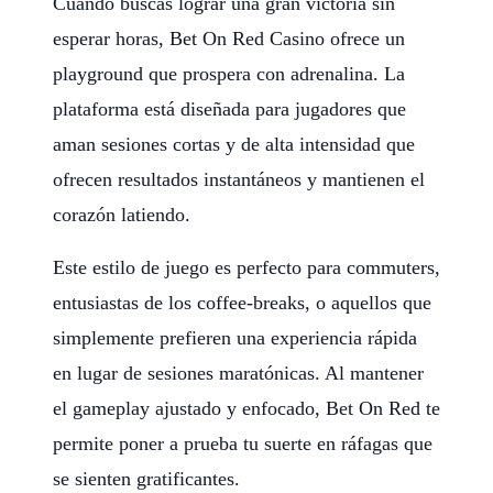
Cuando buscas lograr una gran victoria sin
esperar horas, Bet On Red Casino ofrece un
playground que prospera con adrenalina. La
plataforma está diseñada para jugadores que
aman sesiones cortas y de alta intensidad que
ofrecen resultados instantáneos y mantienen el
corazón latiendo.
Este estilo de juego es perfecto para commuters,
entusiastas de los coffee-breaks, o aquellos que
simplemente prefieren una experiencia rápida
en lugar de sesiones maratónicas. Al mantener
el gameplay ajustado y enfocado, Bet On Red te
permite poner a prueba tu suerte en ráfagas que
se sienten gratificantes.