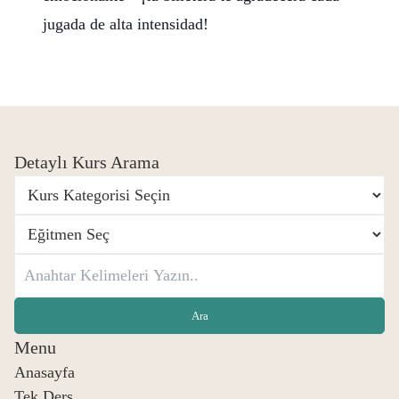
jugada de alta intensidad!
Detaylı Kurs Arama
Menu
Anasayfa
Tek Ders