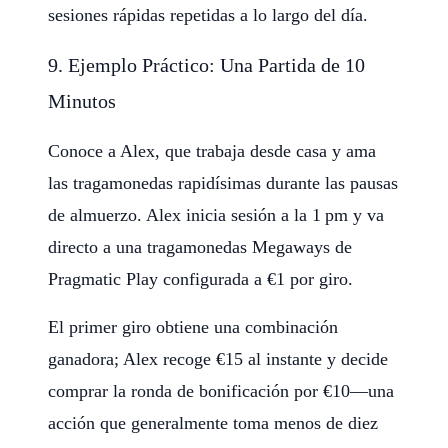
sesiones rápidas repetidas a lo largo del día.
9. Ejemplo Práctico: Una Partida de 10
Minutos
Conoce a Alex, que trabaja desde casa y ama
las tragamonedas rapidísimas durante las pausas
de almuerzo. Alex inicia sesión a la 1 pm y va
directo a una tragamonedas Megaways de
Pragmatic Play configurada a €1 por giro.
El primer giro obtiene una combinación
ganadora; Alex recoge €15 al instante y decide
comprar la ronda de bonificación por €10—una
acción que generalmente toma menos de diez