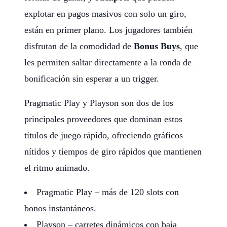
explotar en pagos masivos con solo un giro,
están en primer plano. Los jugadores también
disfrutan de la comodidad de
Bonus Buys
, que
les permiten saltar directamente a la ronda de
bonificación sin esperar a un trigger.
Pragmatic Play y Playson son dos de los
principales proveedores que dominan estos
títulos de juego rápido, ofreciendo gráficos
nítidos y tiempos de giro rápidos que mantienen
el ritmo animado.
Pragmatic Play – más de 120 slots con
bonos instantáneos.
Playson – carretes dinámicos con baja