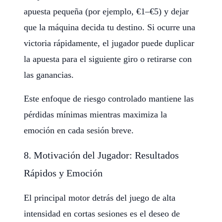
apuesta pequeña (por ejemplo, €1–€5) y dejar
que la máquina decida tu destino. Si ocurre una
victoria rápidamente, el jugador puede duplicar
la apuesta para el siguiente giro o retirarse con
las ganancias.
Este enfoque de riesgo controlado mantiene las
pérdidas mínimas mientras maximiza la
emoción en cada sesión breve.
8. Motivación del Jugador: Resultados
Rápidos y Emoción
El principal motor detrás del juego de alta
intensidad en cortas sesiones es el deseo de