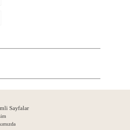
mli Sayfalar
işim
kımızda