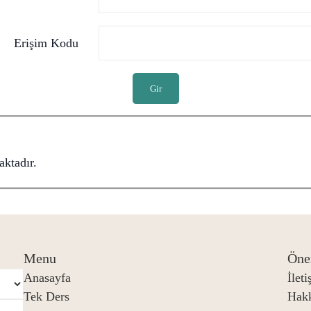
Erişim Kodu
Gir
ktadır.
Menu
Öne
Anasayfa
İlet
Tek Ders
Hak