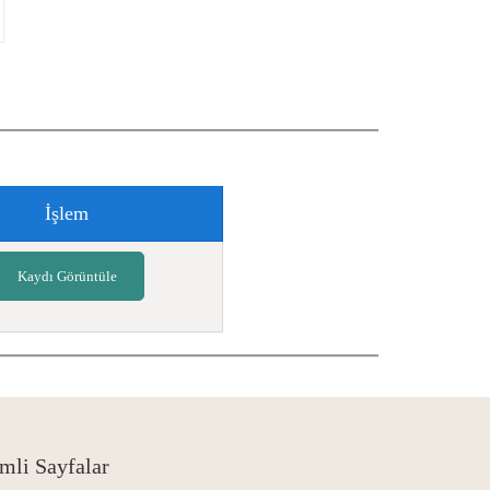
İşlem
Kaydı Görüntüle
mli Sayfalar