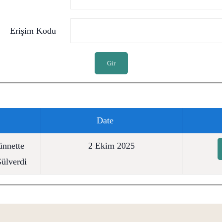
Erişim Kodu
Gir
Date
ünnette
2 Ekim 2025
ülverdi