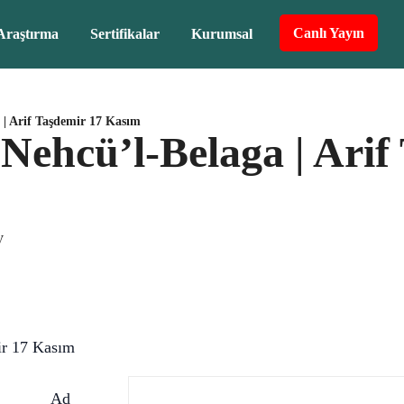
Canlı Yayın
Araştırma
Sertifikalar
Kurumsal
a | Arif Taşdemir 17 Kasım
| Nehcü’l-Belaga | Ari
V
mir 17 Kasım
Ad